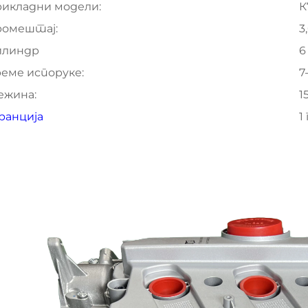
икладни модели:
К
омештај:
3
илиндр
6
еме испоруке:
7
ежина:
1
ранција
1