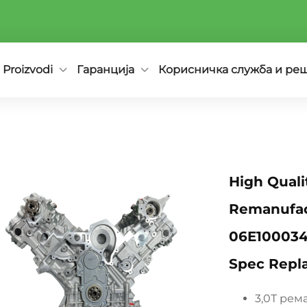
Proizvodi
Гаранција
Корисничка служба и ре
High Quali
Remanufac
06E100034
Spec Repl
3,0Т рем