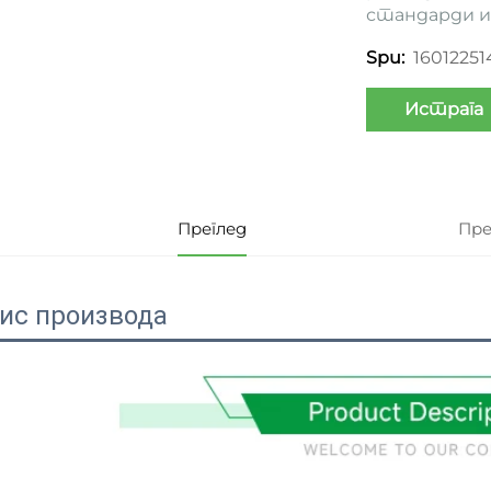
стандарди и 
16012251
Spu:
Истрага
Преглед
Пре
ис производа