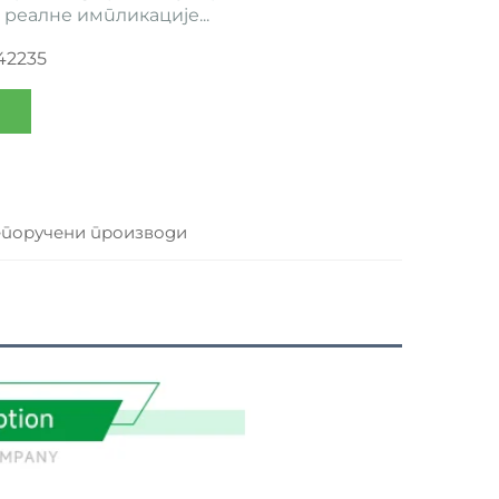
реалне импликације...
42235
поручени производи