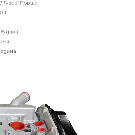
7 Туарег Порше
,0 Т
-15 дана
50 кг
 година