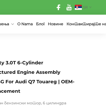
SR
шења
O Nama
Блог
Новине
Контактирајте н
ty 3.0T 6-Cylinder
tured Engine Assembly
G For Audi Q7 Touareg | OEM-
acement
ан бензински мотор, 6 цилиндра