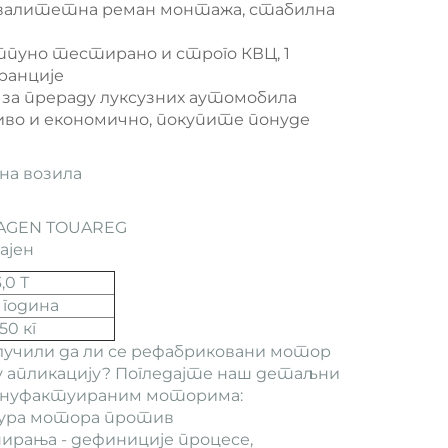
валитетна реман монтажа, стабилна
тпуно тестирано и строго КВЦ, 1
аранције
 за прераду луксузних аутомобила
во и економично, покупите понуде
а возила
AGEN TOUAREG
ајен
3,0 Т
1 година
150 кг
лучили да ли се рефабриковани мотор
у апликацију? Погледајте наш детаљни
ануфактуираним моторима:
ура мотора против
ирања - дефиниције процесе,