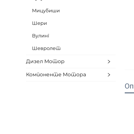
Мицубиши
Шери
Вулинг
Шевролет
Дизел Мотор
Компоненте Мотора
Оп