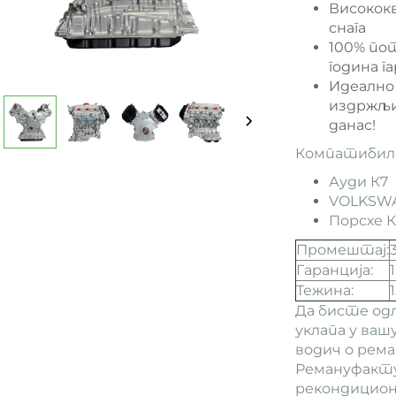
Високок
снага
100% по
година г
Идеално
издржљи
данас!
Компатибилн
Ауди К7
VOLKSW
Порсхе К
Промештај:
Гаранција:
Тежина:
Да бисте од
уклапа у ваш
водич о рем
Ремануфакт
рекондицион