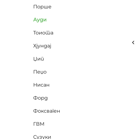
Порше
Ауди
Тоиота
Хјундај
Џип
Пеџо
Нисан
Форд
Фоксваген
ГВМ
Сузуки