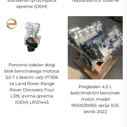
standardih proizvajalca
neposredno iz tovarne
opreme (OEM)
Ponovno izdelan dolgi
blok bencinskega motorja
3,0 T s šestimi valji PT306
za Land Rover Range
Pregledan 4,0 L
Rover Discovery Four
šestcilindrični bencinski
L319, izvirna oprema
motor, model
(OEM) LR121443
1900031M50, serija 1GR,
letnik 2022