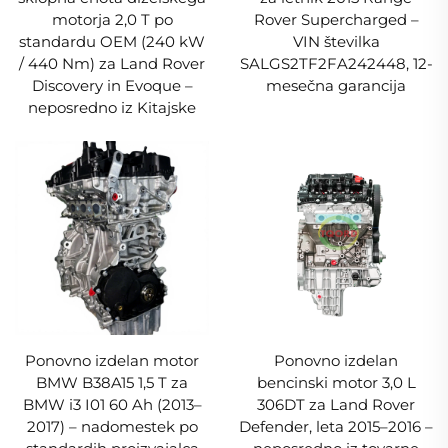
motorja 2,0 T po
Rover Supercharged –
standardu OEM (240 kW
VIN številka
/ 440 Nm) za Land Rover
SALGS2TF2FA242448, 12-
Discovery in Evoque –
mesečna garancija
neposredno iz Kitajske
Ponovno izdelan motor
Ponovno izdelan
BMW B38A15 1,5 T za
bencinski motor 3,0 L
BMW i3 I01 60 Ah (2013–
306DT za Land Rover
2017) – nadomestek po
Defender, leta 2015–2016 –