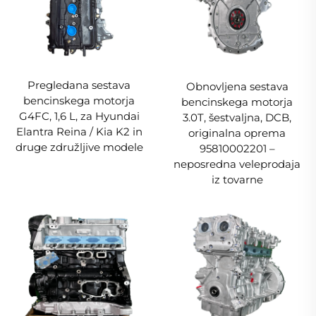
Pregledana sestava
Obnovljena sestava
bencinskega motorja
bencinskega motorja
G4FC, 1,6 L, za Hyundai
3.0T, šestvaljna, DCB,
Elantra Reina / Kia K2 in
originalna oprema
druge združljive modele
95810002201 –
neposredna veleprodaja
iz tovarne