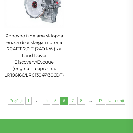
Ponovno izdelana sklopna
enota dizelskega motorja
204DT 2,0 T (240 kW) za
Land Rover
Discovery/Evoque
(originalna oprema:
LR106166/LR013047/306DT)
...
...
Prejšnji
1
4
5
6
7
8
17
Naslednji