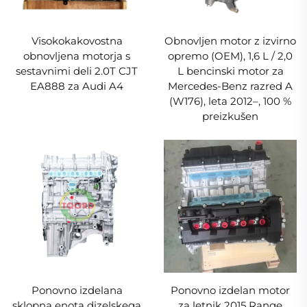
Visokokakovostna
Obnovljen motor z izvirno
obnovljena motorja s
opremo (OEM), 1,6 L / 2,0
sestavnimi deli 2.0T CJT
L bencinski motor za
EA888 za Audi A4
Mercedes-Benz razred A
(W176), leta 2012–, 100 %
preizkušen
Ponovno izdelana
Ponovno izdelan motor
sklopna enota dizelskega
za letnik 2015 Range