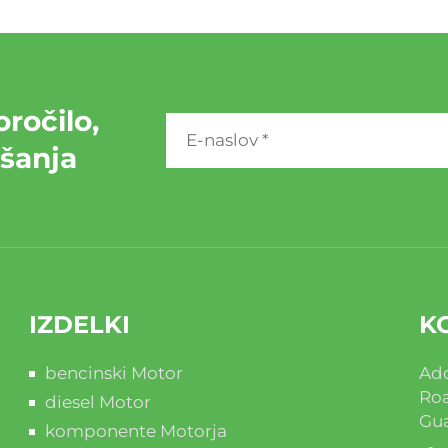
ročilo,
ašanja
IZDELKI
K
bencinski Motor
Add
Roa
diesel Motor
Gua
komponente Motorja