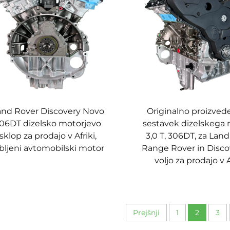
and Rover Discovery Novo
Originalno proizved
06DT dizelsko motorjevo
sestavek dizelskega 
sklop za prodajo v Afriki,
3,0 T, 306DT, za Lan
bljeni avtomobilski motor
Range Rover in Disco
voljo za prodajo v A
Prejšnji
1
2
3