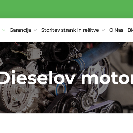
Garancija
Storitev strank in rešitve
O Nas
Bl
Dieselov moto