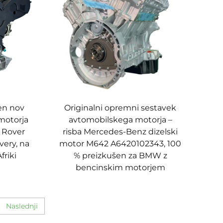
en nov
Originalni opremni sestavek
motorja
avtomobilskega motorja –
d Rover
risba Mercedes-Benz dizelski
very, na
motor M642 A6420102343, 100
friki
% preizkušen za BMW z
bencinskim motorjem
Naslednji