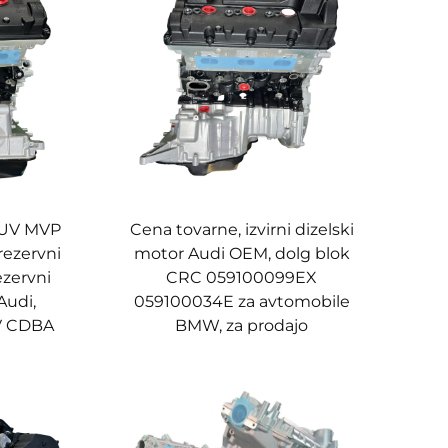
 SUV MVP
Cena tovarne, izvirni dizelski
rezervni
motor Audi OEM, dolg blok
ezervni
CRC 059100099EX
Audi,
059100034E za avtomobile
V CDBA
BMW, za prodajo