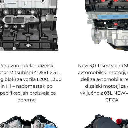
Ponovno izdelan dizelski
Novi 3,0 T, šestvaljni
tor Mitsubishi 4D56T 2,5 L
avtomobilski motorji, 
lg blok) za vozila L200, L300
deli za avtomobile, r
in H1 – nadomestek po
dizelski motorji za 
pecifikacijah proizvajalca
vključno z 03L NEW
opreme
CFCA