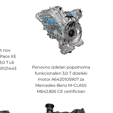
t nov
-Pace XE
,0 T L6
Ponovno izdelan popolnoma
LR121443
funkcionalen 3,0 T dizelski
motor A6420105907 za
Mercedes-Benz M-CLASS
M642.826 CE certificiran