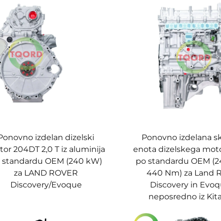
Ponovno izdelan dizelski
Ponovno izdelana s
or 204DT 2,0 T iz aluminija
enota dizelskega moto
 standardu OEM (240 kW)
po standardu OEM (2
za LAND ROVER
440 Nm) za Land 
Discovery/Evoque
Discovery in Evoq
neposredno iz Kit