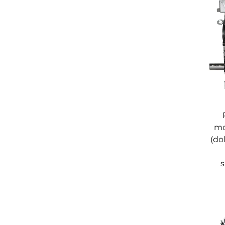
mo
(do
s