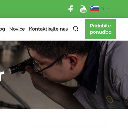
SL
Pridobite
og
Novice
Kontaktirajte nas
ponudbo
r