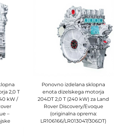
klopna
Ponovno izdelana sklopna
rja 2,0 T
enota dizelskega motorja
40 kW /
204DT 2,0 T (240 kW) za Land
Rover
Rover Discovery/Evoque
ue –
(originalna oprema:
ajske
LR106166/LR013047/306DT)