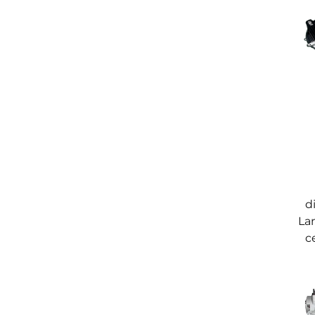
d
La
c