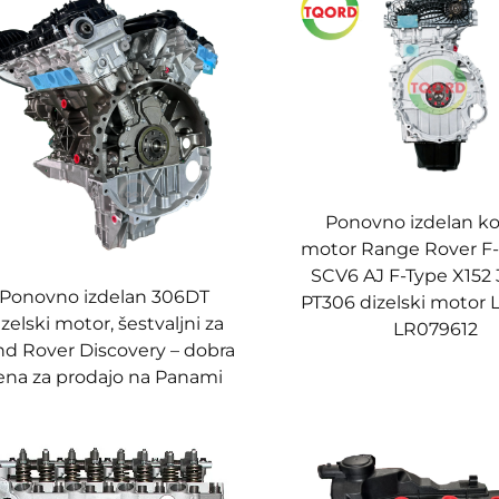
Ponovno izdelan ko
motor Range Rover F
SCV6 AJ F-Type X152 3
Ponovno izdelan 306DT
PT306 dizelski motor 
izelski motor, šestvaljni za
LR079612
nd Rover Discovery – dobra
ena za prodajo na Panami