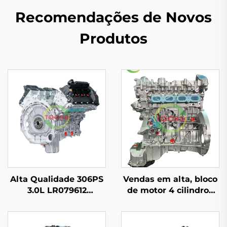
Recomendações de Novos
Produtos
Alta Qualidade 306PS
Vendas em alta, bloco
3.0L LR079612
de motor 4 cilindros
Conjunto de Motor
com deslocamento
Bloco Longo para Land
2.0T conforme padrão
Rover 2012-2016
OEM, recondicionado