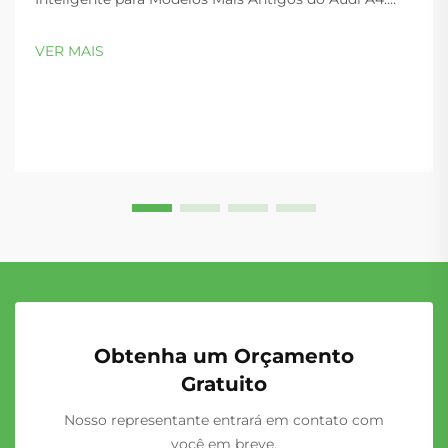
Padrões Comuns de Falha nos Motores 1.8T e 2.0T do
Audi A4 de 2002–2008. Os motores 1.8T e 2.0T do Audi
VER MAIS
A4 de 2002–2008 são propensos a falhas previsíveis e
de alto impacto—...
Obtenha um Orçamento
Gratuito
Nosso representante entrará em contato com
você em breve.