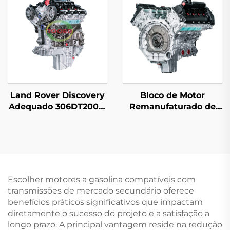
para Mercedes Benz
C200 C300 E300
Land Rover Discovery
Bloco de Motor
Adequado 306DT2005-
Remanufaturado de
2009 3.0T 250KW 6
Alta Qualidade 5.0L
Cilindros Conjunto de
508PN AJ133 V8 a
Motor Modelo Antigo
Gasolina, Motor Novo
para Jaguar Land
Rover XF XJ RANGE
ROVER VOGUE
Escolher motores a gasolina compatíveis com
transmissões de mercado secundário oferece
benefícios práticos significativos que impactam
diretamente o sucesso do projeto e a satisfação a
longo prazo. A principal vantagem reside na redução