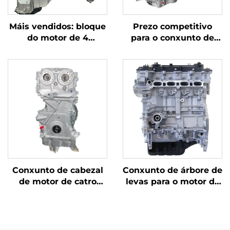
Máis vendidos: bloque
Prezo competitivo
do motor de 4
para o conxunto de
cilindros
motor N63B44 para
reacondicionado,
BMW X6, cabezal e
conforme estándar
bloque de cilindros
OEM, con
para automóbiles a
desprazamento de
gasolina nos Estados
2,0T e potencia
Unidos, con certificado
adecuada, para
ISO
Mercedes-Benz C200,
C300 e E300
Conxunto de cabezal
Conxunto de árbore de
de motor de catro
levas para o motor de
cilindros Mercedes-
gasolina de alta
Benz para automóbil
calidade de 2,0 L G4NC
de gasolina con
nos modelos Tucson
certificado ISO,
KX7/KX5 de 2015-2017,