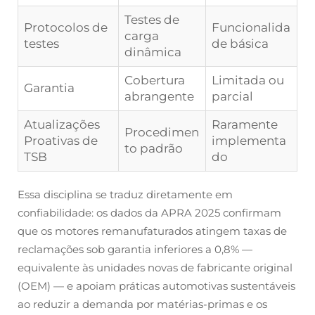
Testes de
Protocolos de
Funcionalida
carga
testes
de básica
dinâmica
Cobertura
Limitada ou
Garantia
abrangente
parcial
Atualizações
Raramente
Procedimen
Proativas de
implementa
to padrão
TSB
do
Essa disciplina se traduz diretamente em
confiabilidade: os dados da APRA 2025 confirmam
que os motores remanufaturados atingem taxas de
reclamações sob garantia inferiores a 0,8% —
equivalente às unidades novas de fabricante original
(OEM) — e apoiam práticas automotivas sustentáveis
ao reduzir a demanda por matérias-primas e os