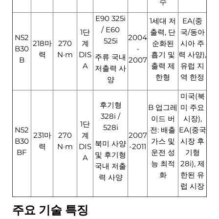
수
E90 325i
1세대 저
EA(중
/ E60
1단
출력, 단
국/동아
N52
2004
525i
218마
270
계
순화된
시아 주
B30
-
력
N·m
DIS
흡기 및
력 사양),
주류 국내
B
2007
A
출력 제
유럽 지
저출력 사
한형
역 한정
양
미국(북
후기형
B 업그레
미 주요
328i /
이드 버
시장),
1단
528i
N52
전: 배출
EA(중국
231마
270
계
2007
B30
가스 및
시장 후
북미 사양
력
N·m
DIS
-2011
BF
운전 성
기형
및 후기형
A
능 최적
28i), 제
국내 저출
화
한된 유
력 사양
럽 시장
주요 기술 특징