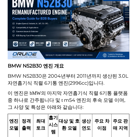
BMW N52B30 엔진 개요
BMW N52B30은 2004년부터 2011년까지 생산된 3.0L
자연흡기식 직렬 6기통 엔진(2996cc)입니다.
이 엔진은
bMW의 마지막 자연흡기식 직렬 6기통 플랫폼
간주됩니다
m54 엔진의 후속 모델
중 하나로
및 t
이며,
그 사양 및 특성은 아래와 같습니다:
흡기
엔진
정격
최대
대상 및 호
생산
주요 차
주요 판
시스
모델
출력
토크
환 모델
연도
이점
매 지역
템