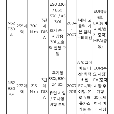
E90 330i
/ E60
EUR(유
530i / X5
럽),
3단
1세대 고
3.0i
N52
2004
EA(동아
258마
300
계
출력, 기
B30
-
시아/초
초기 중국
력
N·m
DIS
본 캘리
A
2007
기 중국),
시장용
A
브레이션
MEA(중
30i 고출
동)
력 변형 모
델
A 업그레
이드 버
EUR(주
후기형
전: 최적
요 시장),
330i, 530i,
3단
화된
EA(중국
N52
Z4 30i
272마
315
계
2007
ECU/타
시장 후
B30
력
N·m
DIS
-2011
이밍, 유
기형
유럽 사양
AF
A
로 4 배
30i), 제
/ 고사양
출가스
한적 미
변형 모델
기준 준
국 시장