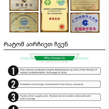
Რატომ აირჩიეთ ჩვენ