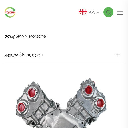
KA
Მთავარი >
Porsche
ᲧᲕᲔᲚᲐ ᲞᲠᲝᲓᲣᲥᲢᲘ