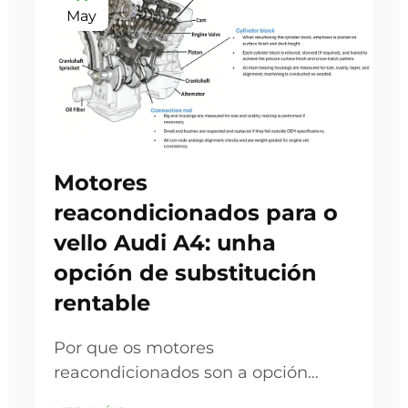
May
Motores
reacondicionados para o
vello Audi A4: unha
opción de substitución
rentable
Por que os motores
reacondicionados son a opción
intelixente para os modelos antigos