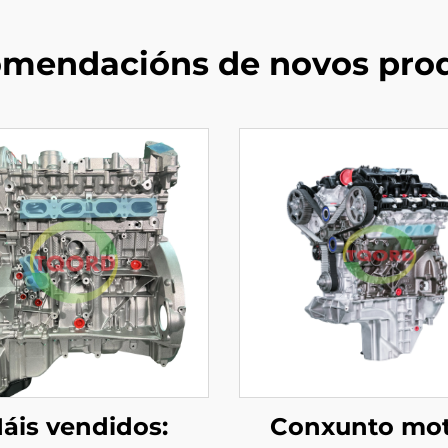
mendacións de novos pro
áis vendidos:
Conxunto mo