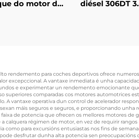
que do motor de
diésel 306DT 3.
4 cilindros
250 kW, 6 cilind
acondicionado,
adecuado para 
forme estándar
Rover Discov
OEM, con
(2005–2009), m
sprazamento de
antigo
,0T e potencia
decuada, para
 alto rendemento para coches deportivos ofrece numeroso
lor excepccional. A vantaxe inmediata é unha capacidad
ercedes-Benz
gundos e experimentar un rendemento emocionante que 
0, C300 e E300
so superiores comparadas cos motores automotrices est
. A vantaxe operativa dun control de acelerador respons
 sexan máis seguros e seguros, e proporcionando unha 
a faixa de potencia que ofrecen os mellores motores de
 a calquera régimen de motor, en vez de requirir rangos 
ia como para excursións entusiastas nos fins de semana
pode desfrutar dunha alta potencia sen preocupacións