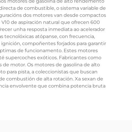
nos motores de gasolina de alto rendemento
directa de combustible, o sistema variable de
onfiguracións dos motores van desde compactos
V10 de aspiración natural que ofrecen 600
ofrecer unha resposta inmediata ao acelerador
as tecnolóxicas atópanse, con frecuencia,
ignición, compoñentes forjados para garantir
s óptimas de funcionamento. Estes motores
é supercoches exóticos. Fabricantes como
 de motor. Os motores de gasolina de alto
para pista, a coleccionistas que buscan
de combustión de alta rotación. Xa sexan de
encia envolvente que combina potencia bruta