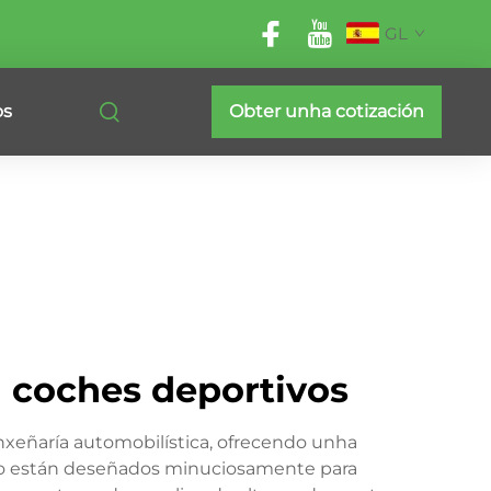
GL
os
Obter unha cotización
 coches deportivos
xeñaría automobilística, ofrecendo unha
nto están deseñados minuciosamente para