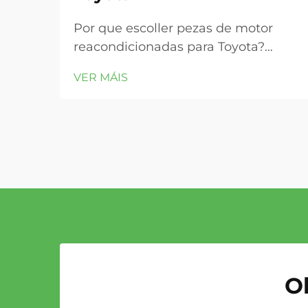
Por que escoller pezas de motor
reacondicionadas para Toyota?
Escoller pezas de motor
VER MÁIS
reacondicionadas para vehículos
Toyota ofrece importantes aforros
de custo —normalmente un 30–50
% menos que os compoñentes OEM
novos— mantendo ao mesmo
tempo rigorosos estándares de
calidade...
Ob