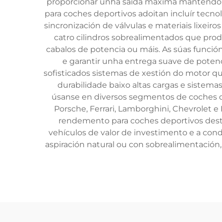
proporcionar unha saída máxima mantendo a
para coches deportivos adoitan incluír tecno
sincronización de válvulas e materiais lixei
catro cilindros sobrealimentados que pro
cabalos de potencia ou máis. As súas función
e garantir unha entrega suave de potenci
sofisticados sistemas de xestión do motor q
durabilidade baixo altas cargas e sistem
úsanse en diversos segmentos de coches 
Porsche, Ferrari, Lamborghini, Chevrolet
rendemento para coches deportivos dest
vehículos de valor de investimento e a con
aspiración natural ou con sobrealimentació