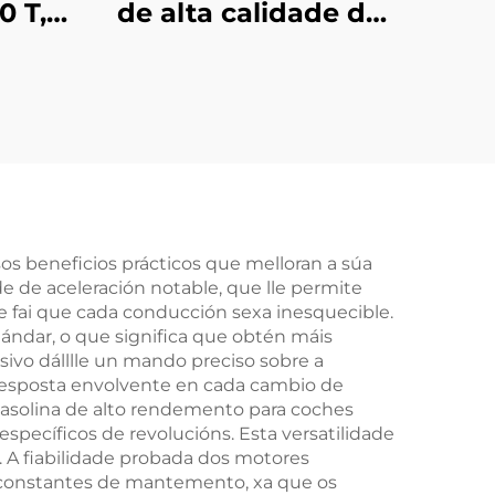
0 T,
de alta calidade de
ros,
306 CV, 6 cilindros e
Land
desprazamento de
ery
5,0 L, fabricado
odelo
directamente na
fábrica e
reacondicionado
para Land Rover
s beneficios prácticos que melloran a súa
e de aceleración notable, que lle permite
Defender
fai que cada conducción sexa inesquecible.
ándar, o que significa que obtén máis
ivo dálllle un mando preciso sobre a
resposta envolvente en cada cambio de
 gasolina de alto rendemento para coches
específicos de revolucións. Esta versatilidade
. A fiabilidade probada dos motores
 constantes de mantemento, xa que os