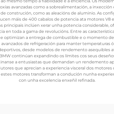
o mesmo tempo a fiabilidade e a eficiencia. Os moder
loxías avanzadas como a sobrealimentación, a inxección 
ros de construción, como as aleacións de aluminio. As c
ducen máis de 400 cabalos de potencia ata motores V8 e 
s principais inclúen xerar unha potencia considerable, 
a en toda a gama de revolucións. Entre as característic
ue optimizan a entrega de combustible e o momento de 
as avanzados de refrigeración para manter temperatura
deportivos, desde modelos de rendemento asequibles at
 e BMW continúan expandindo os límites cos seus deseños
inanse a entusiastas que demandan un rendemento apto 
dutores que aprecian a experiencia visceral dos motores 
n, estes motores transforman a condución nunha experi
con unha excelencia enxeñil refinada.