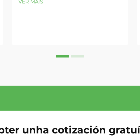
VER MÁIS
do Audi A4. Patróns comúns de fallo
nos motores 1.8T e 2.0T do Audi A4
de 2002–2008. Os motores 1.8T e
2.0T do Audi A4 de 2002–2008 son
propensos a fallos previsíbeis e de
gran impacto—...
ter unha cotización gratu