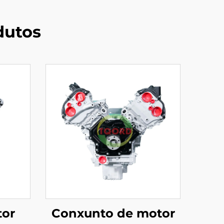
dutos
tor
Conxunto de motor