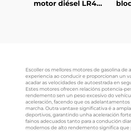
motor diésel LR4
blo
Range Rover
Discovery 4 (L319),
re
Range Rover IV
con
(L405), 3.0 T, 6
cilindros, produto
de
automotriz PT306
2
a
Escoller os mellores motores de gasolina de
experiencia ao conducir e proporcionan un va
M
acadar as velocidades de autoestrada en se
C20
Estes motores ofrecen relacións potencia-pe
rendemento sen un peso excesivo do vehículo
aceleración, facendo que os adelantamentos
marcha. Outra vantaxe significativa é a ampl
deportivos, garantindo unha aceleración forte
fainos adecuados tanto para a condución diar
modernos de alto rendemento significa que 