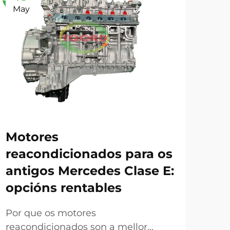
May
Ju
Motores
reacondicionados para os
antigos Mercedes Clase E:
Pe
opcións rentables
pa
ter
Por que os motores
pr
reacondicionados son a mellor