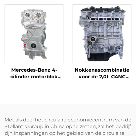
4-Cilinder Blokmotor
motorblok voor
Opnieuw vervaardigd
benzineauto's in de VS
voor Mercedes Benz
met ISO-certificaat
C200 C300 E300
Mercedes-Benz 4-
Nokkenascombinatie
cilinder motorblok
voor de 2,0L G4NC
met cilinderkop
hoogwaardige
Benzine auto motor
benzinemotor in de
met ISO-certificaat
Tucson KX7/KX5
Geschikt voor BMW Te
modellen van 2015-
koop in San Jose
2017, met een
vermogen van 121
Met als doel het circulaire economiecentrum van de
kW/203 Nm.
Stellantis Group in China op te zetten, zal het bedrijf
zijn inspanningen op het gebied van de circulaire