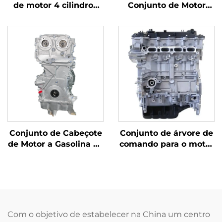
de motor 4 cilindros
Conjunto de Motor
com deslocamento
BMW X6 N63B44 com
2.0T conforme padrão
Cabeçote e Bloco para
OEM, recondicionado
Carros a Gasolina nos
para Mercedes Benz
EUA com Certificado
C200 C300 E300
ISO
Conjunto de Cabeçote
Conjunto de árvore de
de Motor a Gasolina de
comando para o motor
4 Cilindros Mercedes-
a gasolina de alta
Benz com Certificado
qualidade 2,0L G4NC
ISO Aplicação BMW
nos modelos Tucson
para Venda em San
KX7/KX5 de 2015-2017,
Jose
com potência de 121
kW/203 Nm.
Com o objetivo de estabelecer na China um centro