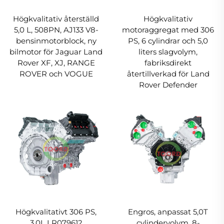
Högkvalitativ återställd
Högkvalitativ
5,0 L, 508PN, AJ133 V8-
motoraggregat med 306
bensinmotorblock, ny
PS, 6 cylindrar och 5,0
bilmotor för Jaguar Land
liters slagvolym,
Rover XF, XJ, RANGE
fabriksdirekt
ROVER och VOGUE
återtillverkad för Land
Rover Defender
Högkvalitativt 306 PS,
Engros, anpassat 5,0T
3,0L LR079612
cylindervolym, 8-