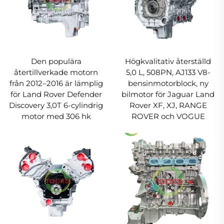
Den populära
Högkvalitativ återställd
återtillverkade motorn
5,0 L, 508PN, AJ133 V8-
från 2012–2016 är lämplig
bensinmotorblock, ny
för Land Rover Defender
bilmotor för Jaguar Land
Discovery 3,0T 6-cylindrig
Rover XF, XJ, RANGE
motor med 306 hk
ROVER och VOGUE