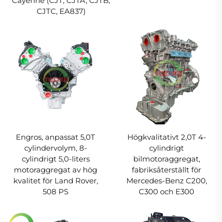
Cayenne (CJT, CJTA, CJTB,
CJTC, EA837)
Engros, anpassat 5,0T
Högkvalitativt 2,0T 4-
cylindervolym, 8-
cylindrigt
cylindrigt 5,0-liters
bilmotoraggregat,
motoraggregat av hög
fabriksåterställt för
kvalitet för Land Rover,
Mercedes-Benz C200,
508 PS
C300 och E300