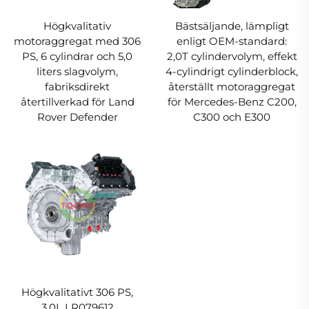
Högkvalitativ
Bästsäljande, lämpligt
motoraggregat med 306
enligt OEM-standard:
PS, 6 cylindrar och 5,0
2,0T cylindervolym, effekt
liters slagvolym,
4-cylindrigt cylinderblock,
fabriksdirekt
återställt motoraggregat
återtillverkad för Land
för Mercedes-Benz C200,
Rover Defender
C300 och E300
Högkvalitativt 306 PS,
3,0L LR079612