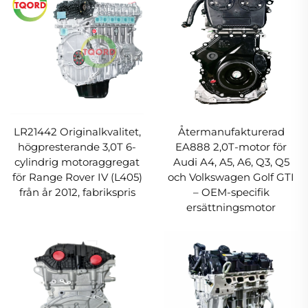
LR21442 Originalkvalitet,
Återmanufakturerad
högpresterande 3,0T 6-
EA888 2,0T-motor för
cylindrig motoraggregat
Audi A4, A5, A6, Q3, Q5
för Range Rover IV (L405)
och Volkswagen Golf GTI
från år 2012, fabrikspris
– OEM-specifik
ersättningsmotor