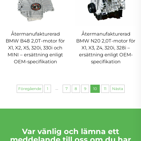
Återmanufakturerad
Återmanufakturerad
BMW B48 2,0T-motor för
BMW N20 2,0T-motor för
X1, X2, X5, 320i, 330i och
X1, X3, Z4, 320i, 328i –
MINI – ersättning enligt
ersättning enligt OEM-
OEM-specifikation
specifikation
...
Föregående
1
7
8
9
10
11
Nästa
Var vänlig och lämna ett
meddelande till oss om du har