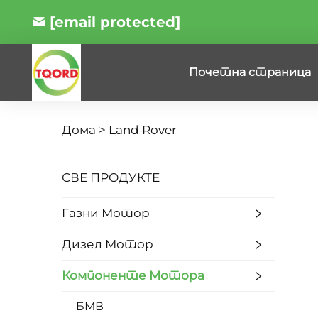
[email protected]
Почетна страница
Дома >
Land Rover
СВЕ ПРОДУКТЕ
Газни Мотор
Дизел Мотор
Компоненте Мотора
БМВ