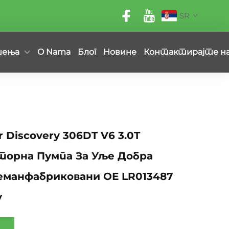
SR
шења
O Nama
Блог
Новине
Контактирајте н
r Discovery 306DT V6 3.0T
торна Пумпа За Уље Добра
еманфабриковани ОЕ LR013487
у