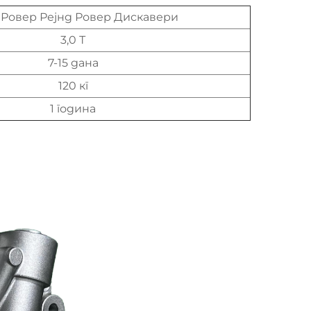
 Ровер Рејнд Ровер Дискавери
3,0 Т
7-15 дана
120 кг
1 година