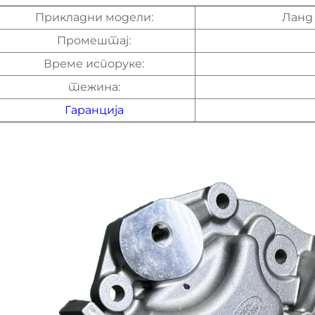
Прикладни модели:
Ланд
Промештај:
Време испоруке:
тежина:
Гаранција