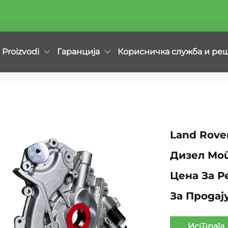
Proizvodi
Гаранција
Корисничка служба и ре
Land Rove
Дизел Мо
Цена За Р
За Продај
Истрага