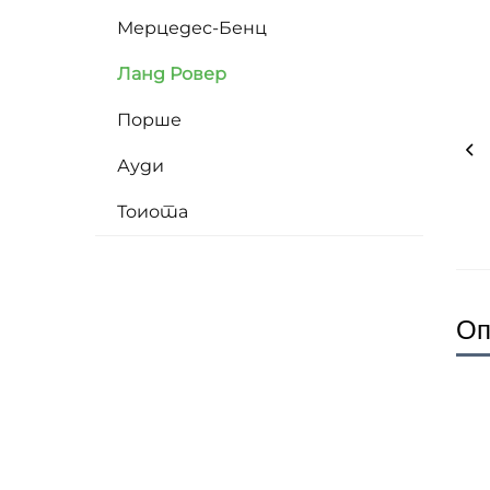
Мерцедес-Бенц
Ланд Ровер
Порше
Ауди
Тоиота
Оп