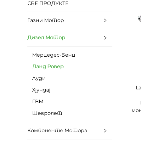
СВЕ ПРОДУКТЕ
Газни Мотор
Дизел Мотор
Мерцедес-Бенц
Ланд Ровер
Ауди
L
Хјундај
ГВМ
мон
Шевролет
Компоненте Мотора