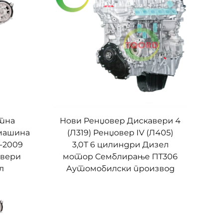
тна
Нови Ренџовер Дискавери 4
 машина
(Л319) Ренџовер IV (Л405)
5-2009
3,0Т 6 цилиндри Дизел
авери
мотор Семблирање ПТ306
л
Аутомобилски производ