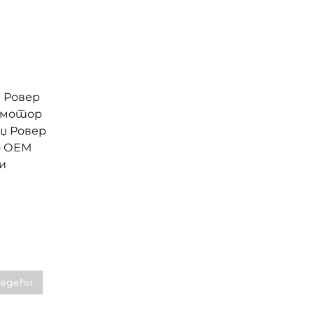
 Ровер
Т мотор
нџ Ровер
о ОЕМ
и
едећи