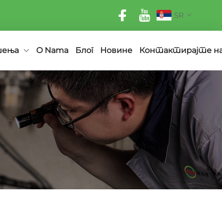
SR
шења
O Nama
Блог
Новине
Контактирајте н