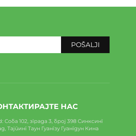
POŠALJI
ОНТАКТИРАЈТЕ НАС
: Соба 102, зграда 3, број 398 Синксинг
д, Тајпинг Таун Гуангзу Гуангдун Кина