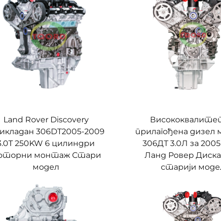
Land Rover Discovery
Висококвалите
икладан 306DT2005-2009
прилагођена дизел
3.0T 250KW 6 цилиндри
306ДТ 3.0Л за 200
оторни монтаж Стари
Ланд Ровер Диск
модел
старији моде