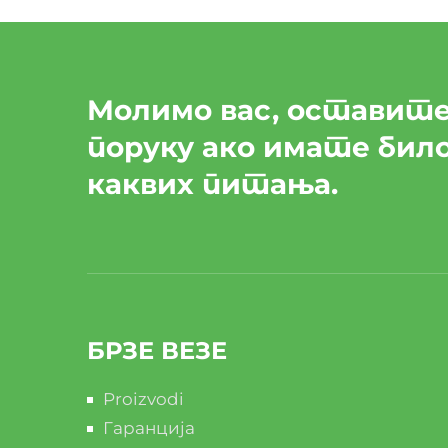
Молимо вас, оставите
поруку ако имате бил
каквих питања.
БРЗЕ ВЕЗЕ
Proizvodi
Гаранција