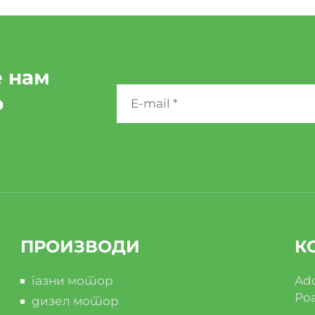
 нам
о
ПРОИЗВОДИ
К
газни мотор
Add
Роа
дизел мотор