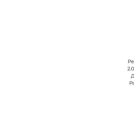
Ре
2.
Д
Р