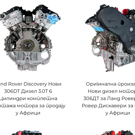
and Rover Discovery Нови
Оригинална произ
306DT Дизел 3.0T 6
Нови дизел мотор
Цилиндри комплетна
306ДТ за Ланд Рове
тажа мотора за продају
Ровер Дискавери за 
у Африци
у Африци