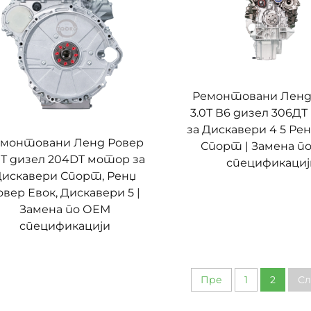
Ремонтовани Ленд
3.0Т В6 дизел 306Д
за Дискавери 4 5 Ре
монтовани Ленд Ровер
Спорт | Замена п
0Т дизел 204DT мотор за
спецификациј
искавери Спорт, Ренџ
овер Евок, Дискавери 5 |
Замена по ОЕМ
спецификацији
Пре
1
2
Сл