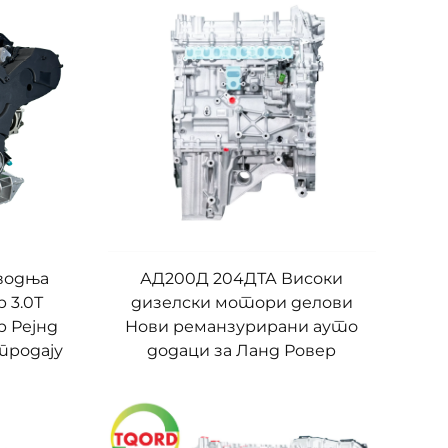
водња
АД200Д 204ДТА Високи
 3.0Т
дизелски мотори делови
р Рејнд
Нови реманзурирани ауто
продају
додаци за Ланд Ровер