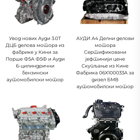
Увод нових Ауди 3.0Т
АУДИ А4 Делни делови
ДЦБ делова мотора из
мотора
фабрике у Кини за
Сертификовани
Порше Ф5А Ф5Ф и Ауди
јефтинији цене
6-цилиндрични
Скупљање из Кине
бензински
Фабрика 06Х100033А за
аутомобилски мотор
дизел БМВ
аутомобилски мотор