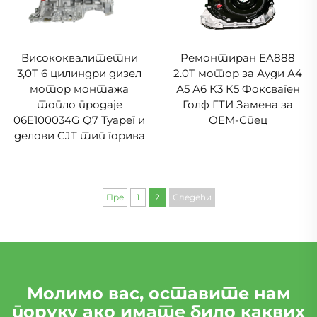
Висококвалитетни
Ремонтиран EA888
3,0Т 6 цилиндри дизел
2.0T мотор за Ауди А4
мотор монтажа
А5 А6 К3 К5 Фоксваген
топло продаје
Голф ГТИ Замена за
06E100034G Q7 Туарег и
ОЕМ-Спец
делови CJT тип горива
Пре
1
2
Следећи
Молимо вас, оставите нам
поруку ако имате било каквих