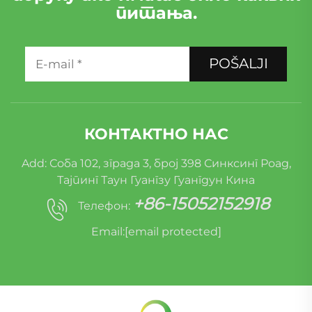
питања.
POŠALJI
КОНТАКТНО НАС
Add: Соба 102, зграда 3, број 398 Синксинг Роад,
Тајпинг Таун Гуангзу Гуангдун Кина
+86-15052152918
Телефон:
Email:
[email protected]