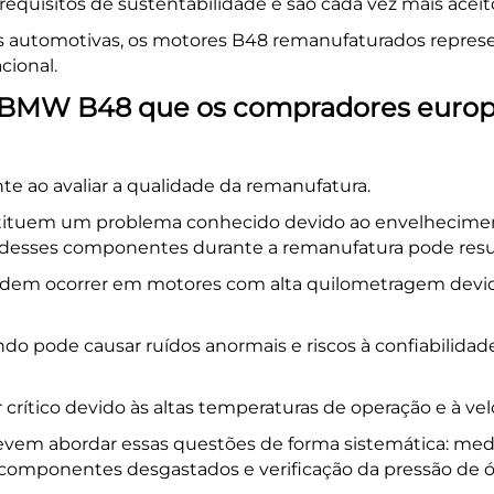
equisitos de sustentabilidade e são cada vez mais ace
 automotivas, os motores B48 remanufaturados represe
cional.
 BMW B48 que os compradores euro
e ao avaliar a qualidade da remanufatura.
stituem um problema conhecido devido ao envelhecime
a desses componentes durante a remanufatura pode resul
dem ocorrer em motores com alta quilometragem devido
 pode causar ruídos anormais e riscos à confiabilidade 
crítico devido às altas temperaturas de operação e à vel
vem abordar essas questões de forma sistemática: medi
os componentes desgastados e verificação da pressão d