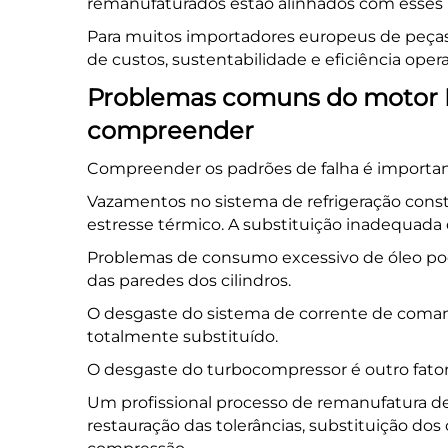
remanufaturados estão alinhados com esses r
Para muitos importadores europeus de peças
de custos, sustentabilidade e eficiência opera
Problemas comuns do motor
compreender
Compreender os padrões de falha é important
Vazamentos no sistema de refrigeração con
estresse térmico. A substituição inadequad
Problemas de consumo excessivo de óleo po
das paredes dos cilindros.
O desgaste do sistema de corrente de comando
totalmente substituído.
O desgaste do turbocompressor é outro fator 
Um profissional
processo de remanufatura
de
restauração das tolerâncias, substituição d