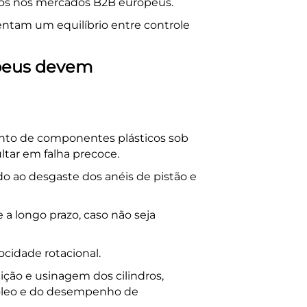
itos nos mercados B2B europeus.
ntam um equilíbrio entre controle
peus devem
nto de componentes plásticos sob
tar em falha precoce.
 ao desgaste dos anéis de pistão e
a longo prazo, caso não seja
ocidade rotacional.
ção e usinagem dos cilindros,
e óleo e do desempenho de