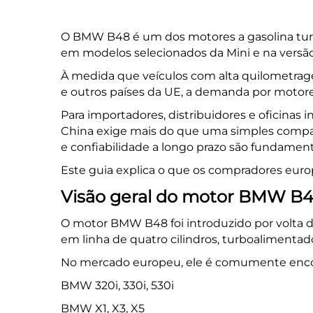
O
BMW B48
é um dos motores a gasolina t
em modelos selecionados da
Mini
e na versã
À medida que veículos com alta quilometrag
e outros países da UE, a demanda por moto
Para importadores, distribuidores e oficina
China exige mais do que uma simples compa
e confiabilidade a longo prazo são fundament
Este guia explica o que os compradores eur
Visão geral do motor BMW B
O motor BMW B48 foi introduzido por volta 
em linha de quatro cilindros, turboalimentado,
No mercado europeu, ele é comumente enco
BMW 320i, 330i, 530i
BMW X1, X3, X5