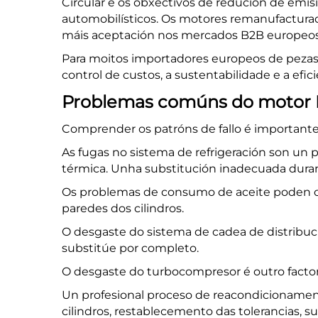
Circular e os obxectivos de redución de emis
automobilísticos. Os motores remanufacturad
máis aceptación nos mercados B2B europeos
Para moitos importadores europeos de pezas 
control de custos, a sustentabilidade e a efici
Problemas comúns do motor
Comprender os patróns de fallo é importante 
As fugas no sistema de refrigeración son u
térmica. Unha substitución inadecuada duran
Os problemas de consumo de aceite poden oc
paredes dos cilindros.
O desgaste do sistema de cadea de distribuci
substitúe por completo.
O desgaste do turbocompresor é outro factor 
Un profesional
proceso de reacondicioname
cilindros, restablecemento das tolerancias, 