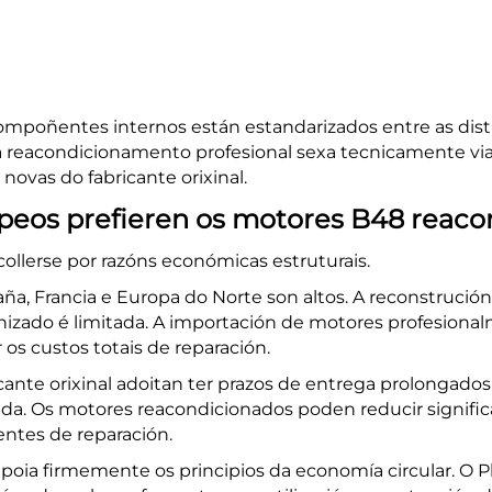
ompoñentes internos están estandarizados entre as dist
a reacondicionamento profesional sexa tecnicamente v
ovas do fabricante orixinal.
peos prefieren os motores B48 reaco
llerse por razóns económicas estruturais.
ña, Francia e Europa do Norte son altos. A reconstrución 
zado é limitada. A importación de motores profesiona
r os custos totais de reparación.
ante orixinal adoitan ter prazos de entrega prolongados
nxida. Os motores reacondicionados poden reducir signif
entes de reparación.
E apoia firmemente os principios da economía circular. O