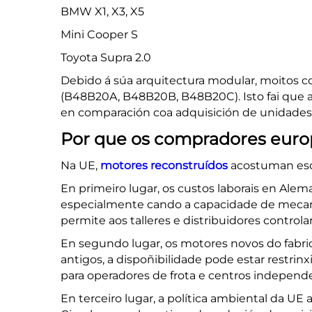
BMW X1, X3, X5
Mini Cooper S
Toyota Supra 2.0
Debido á súa arquitectura modular, moitos c
(B48B20A, B48B20B, B48B20C). Isto fai que 
en comparación coa adquisición de unidades n
Por que os compradores euro
Na UE,
motores reconstruídos
acostuman esco
En primeiro lugar, os custos laborais en Alema
especialmente cando a capacidade de mecani
permite aos talleres e distribuidores controla
En segundo lugar, os motores novos do fabric
antigos, a dispoñibilidade pode estar restri
para operadores de frota e centros independ
En terceiro lugar, a política ambiental da U