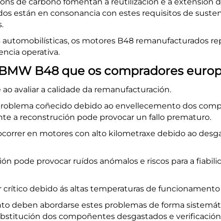
ións de carbono fomentan a reutilización e a extensión
os están en consonancia con estes requisitos de suste
.
automobilísticas, os motores B48 remanufacturados rep
encia operativa.
 BMW B48 que os compradores europ
ao avaliar a calidade da remanufacturación.
n problema coñecido debido ao envellecemento dos comp
te a reconstrución pode provocar un fallo prematuro.
orrer en motores con alto kilometraxe debido ao desg
ón pode provocar ruídos anómalos e riscos para a fiabili
crítico debido ás altas temperaturas de funcionamento 
nto
deben abordarse estes problemas de forma sistemáti
substitución dos compoñentes desgastados e verificación