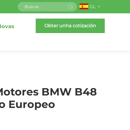
GL
Obter unha cotización
Novas
 Motores BMW B48
o Europeo