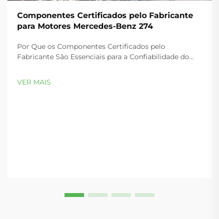
Componentes Certificados pelo Fabricante
para Motores Mercedes-Benz 274
Por Que os Componentes Certificados pelo
Fabricante São Essenciais para a Confiabilidade do
Motor M274 Compatibilidade Térmica e Mecânica:
como a certificação OEM evita falhas no
VER MAIS
turbocompressor e no coletor O motor turbo M274
2.0L opera sob temperaturas extremas de gases de
escape...