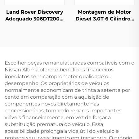
Land Rover Discovery
Montagem de Motor
Adequado 306DT2005-
Diesel 3.0T 6 Cilindros
2009 3.0T 250KW 6
de Alta Qualidade
Cilindros Conjunto de
Mais Vendida
Motor Modelo Antigo
06E100034G Q7
Touareg e Peças CJT
Tipo de Combustível
Escolher peças remanufaturadas compatíveis com o
Nissan Altima oferece benefícios financeiros
imediatos sem comprometer qualidade ou
desempenho. Os proprietários de veículos
normalmente economizam de trinta a setenta por
cento em comparação com a aquisição de
componentes novos diretamente nas
concessionárias, tornando reparos importantes
viáveis financeiramente, em vez de forçar a
substituição prematura do veículo. Essa
acessibilidade prolonga a vida útil do veículo e
protege seu investimento em transporte. O próprio