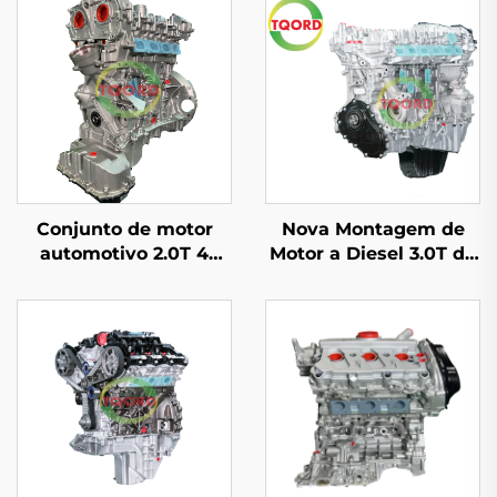
Conjunto de motor
Nova Montagem de
automotivo 2.0T 4
Motor a Diesel 3.0T de
cilindros de alta
6 Cilindros para LR4
qualidade,
Range Rover
recondicionado em
Discovery 4 (L319)
fábrica para Mercedes-
Range Rover IV (L405)
Benz C200 C300 E300
Produto Automotivo
PT306