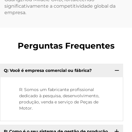
significativamente a competitividade global da
empresa.
Perguntas Frequentes
Q: Você é empresa comercial ou fábrica?
P:
R: Somos um fabricante profissional
dedicado à pesquisa, desenvolvimento,
produção, venda e serviço de Peças de
Motor.
P: Como é o seu sistema de gestão de produção