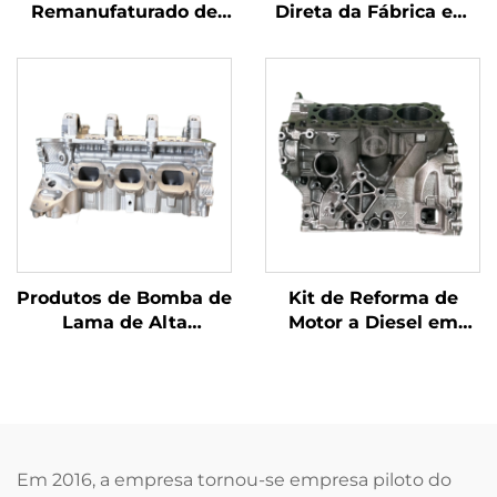
Remanufaturado de
Direta da Fábrica em
Alta Qualidade Direto
Guangdong Motor
da Fábrica 1.8T
Remanufaturado de 4
A2710105147 Mercedes
Cilindros a Diesel e
Benz C200 E200 E260
Gasolina para
M271.860 Tipo
Montagem para
Combustível Diesel
Mercedes-Benz C200
(México)
Produtos de Bomba de
Kit de Reforma de
Lama de Alta
Motor a Diesel em
Qualidade, Flange do
Promoção para
Cabeçote de Cilindro
Discovery 306DT V6
Range Rover 306PS,
LAND ROVER RANGE
Personalizados e
ROVER Cabeçote e
Atacado de Fábrica
Bloco do Cilindro
Em 2016, a empresa tornou-se empresa piloto do