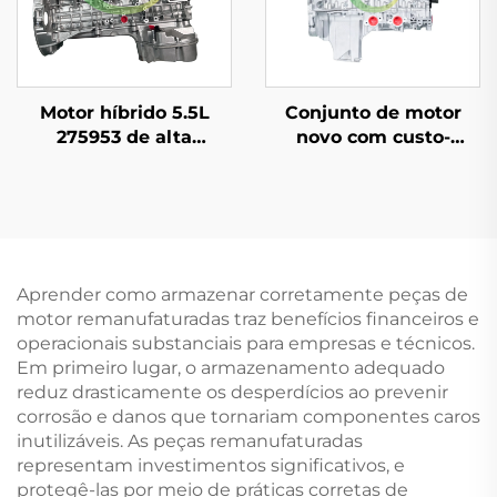
Motor híbrido 5.5L
Conjunto de motor
275953 de alta
novo com custo-
qualidade
benefício,
personalizado por
deslocamento de 5,0T,
atacado sempre se
8 cilindros, 508PS para
tornou o conjunto de
o conjunto de motor
motor automotivo
Rover 508PS
Mercedes
Aprender como armazenar corretamente peças de
motor remanufaturadas traz benefícios financeiros e
operacionais substanciais para empresas e técnicos.
Em primeiro lugar, o armazenamento adequado
reduz drasticamente os desperdícios ao prevenir
corrosão e danos que tornariam componentes caros
inutilizáveis. As peças remanufaturadas
representam investimentos significativos, e
protegê-las por meio de práticas corretas de