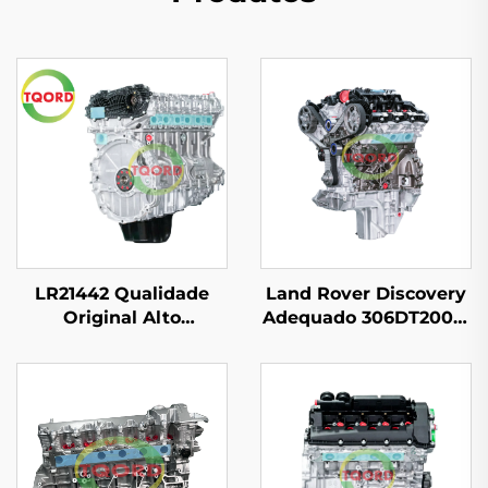
LR21442 Qualidade
Land Rover Discovery
Original Alto
Adequado 306DT2005-
Desempenho 3.0T 6
2009 3.0T 250KW 6
Cilindros Conjunto de
Cilindros Conjunto de
Motor para 2012 Range
Motor Modelo Antigo
Rover IV (L405) Preço
de Fábrica