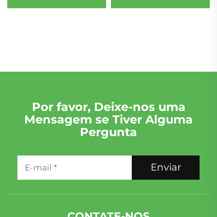
de Fábrica M274.920
para Land Rover
M274.910 Alta Qualidade
Discovery Range Rover
2.0T 4 Cilindros Preço
Jaguar XF 306PS 3.0T
Competitivo
2009-2018 Motor a
Gasolina
Por favor, Deixe-nos uma
Mensagem se Tiver Alguma
Pergunta
Enviar
CONTATE-NOS