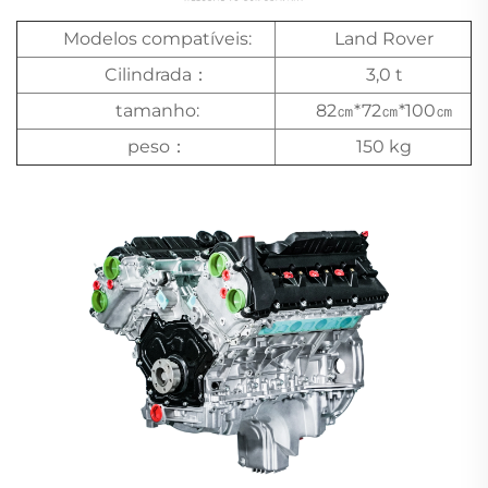
Modelos compatíveis:
Land Rover
Cilindrada：
3,0 t
tamanho:
82㎝*72㎝*100㎝
peso：
150 kg