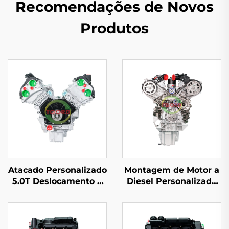
Recomendações de Novos
Produtos
Atacado Personalizado
Montagem de Motor a
5.0T Deslocamento 8
Diesel Personalizada
Cilindros 5.0 Litros
de Alta Qualidade
Conjunto de Motor
306DT 3.0L para Land
Alta Qualidade para
Rover Discovery 2005-
Land Rover 508PS
2009 Modelo Antigo