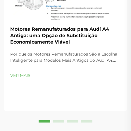
Motores Remanufaturados para Audi A4
Antiga: uma Opção de Substituição
Economicamente Viável
Por que os Motores Remanufaturados São a Escolha
Inteligente para Modelos Mais Antigos do Audi A4.
Padrões Comuns de Falha nos Motores 1.8T e 2.0T do
Audi A4 de 2002–2008. Os motores 1.8T e 2.0T do Audi
VER MAIS
A4 de 2002–2008 são propensos a falhas previsíveis e
de alto impacto—...