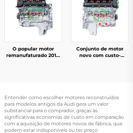
O popular motor
Conjunto de motor
remanufaturado 2012-
novo com custo-
2016 é adequado para
benefício,
o Land Rover Defender
deslocamento de 5,0T,
Discovery 3.0T 6-
8 cilindros, 508PS para
cilindros 306PS
o conjunto de motor
Rover 508PS
Entender como escolher motores reconstruídos
para modelos antigos da Audi gera um valor
substancial para o comprador, graças às
significativas economias de custo em comparação
com a aquisição de motores novos de fábrica, que
podem estar indisponíveis ou ter preço