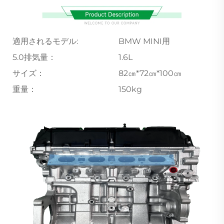
適用されるモデル:
BMW MINI用
5.0排気量：
1.6L
サイズ：
82㎝*72㎝*100㎝
重量：
150kg