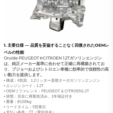
1. 主要仕様 — 品質を妥協することなく回復されたOEMレ
ベルの性能
Oruide PEUGEOT
CITROEN 1.2Tガソリンエンジン
&
は、純正メーカー基準に合わせて正確に再構築されてお
り、プジョーおよびシトロエン車種に効率的で信頼性の高
い動力を提供します。
• 構成：4気筒、1.2リッター直噴ターボガソリンエンジン
• エンジンコード：1.2T
• OEMリファレンス：PEUGEOT & CITROEN1.2T
• 状態：完全に再製造済み、1年保証付き
• 重量：約150kg
• リードタイム：5営業日
• 支払い条件：TT（電信送金）