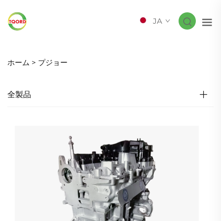
JA
ホーム >
プジョー
全製品