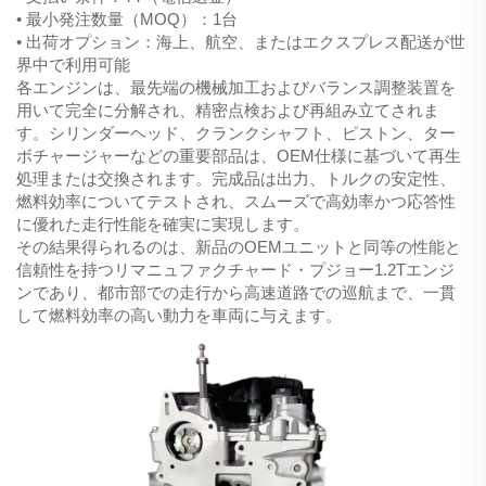
• 最小発注数量（MOQ）：1台
• 出荷オプション：海上、航空、またはエクスプレス配送が世
界中で利用可能
各エンジンは、最先端の機械加工およびバランス調整装置を
用いて完全に分解され、精密点検および再組み立てされま
す。シリンダーヘッド、クランクシャフト、ピストン、ター
ボチャージャーなどの重要部品は、OEM仕様に基づいて再生
処理または交換されます。完成品は出力、トルクの安定性、
燃料効率についてテストされ、スムーズで高効率かつ応答性
に優れた走行性能を確実に実現します。
その結果得られるのは、新品のOEMユニットと同等の性能と
信頼性を持つリマニュファクチャード・プジョー1.2Tエンジ
ンであり、都市部での走行から高速道路での巡航まで、一貫
して燃料効率の高い動力を車両に与えます。