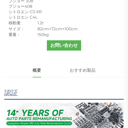
プジョー 308
プジョー408
シトロエン C3-XR
シトロエン C4L
移動量:
1.2t
サイズ：
82cm×72cm×100cm
重量：
150kg
お問い合わせ
概要
おすすめ製品
認証