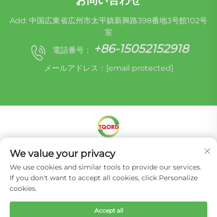
お問い合わせ
Add: 中国広東省広州市太平鎮新興路398番地3号館102号
室
+86-15052152918
電話番号：
メールアドレス：
[email protected]
We value your privacy
Copyright © Miracle Oruide (guangzhou) Auto
Parts Remanufacturing Co., Ltd. -
プライバシーポ
We use cookies and similar tools to provide our services.
リシー
If you don't want to accept all cookies, click Personalize
cookies.
Accept all