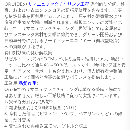
ORUIDEの
リマニュファクチャリング工程
専門的な分解、検
査、および中古エンジンコアの高精度修理を含みます。主要
な構造部品を再利用することにより、原材料の消費量および
産業廃棄物が大幅に削減されます。新規エンジンの製造と比
較して、リマニュファクチャリング（再製造）では金属およ
びプラスチック素材を大幅に節約でき、グリーン開発および
自動車分野におけるサーキュラーエコノミー（循環型経済）
への貢献が可能です。
費用対効果の良い解決策
リビルトエンジンはOEMレベルの品質を維持しつつ、新品ユ
ニットに比べて通常40～50％低コストです。1年間の保証と安
定したアフターサポートも含まれており、個人所有者や整備
工場にとって価格と性能の最適なバランスを提供します。
工業用
品質管理
:
Oriudeでのリマニュファクチャリングは単なる整備・修復で
はありません。厳しい工業規格に従って実施されています。
1. 完全な分解および清掃
2. 精密検査および非破壊検査（NDT）
3. 摩耗した部品（ピストン、バルブ、ベアリングなど）の修
復または交換
4. 管理された再組み立ておよびトルク校正