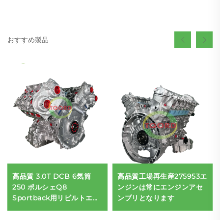
おすすめ製品
高品質 3.0T DCB 6気筒
高品質工場再生産275953エ
250 ポルシェQ8
ンジンは常にエンジンアセ
Sportback用リビルトエン
ンブリとなります
ジン