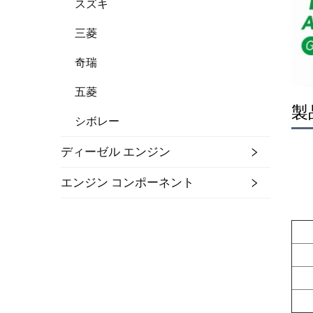
スズキ
三菱
奇瑞
五菱
製
シボレー
ディーゼル エンジン
エンジン コンポーネント