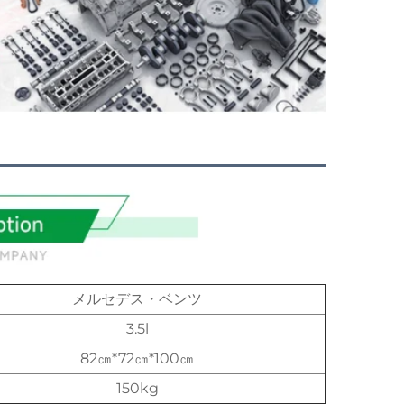
メルセデス・ベンツ
3.5l
82㎝*72㎝*100㎝
150kg