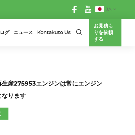
JA
お見積も
ログ
ニュース
Kontakuto Us
りを依頼
する
生産275953エンジンは常にエンジン
となります
せ