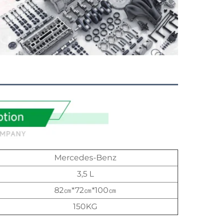
Mercedes-Benz
3,5 L
82㎝*72㎝*100㎝
150KG