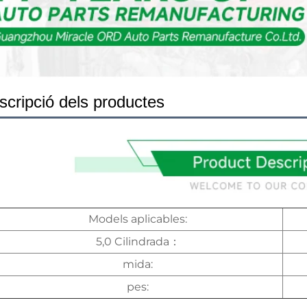
scripció dels productes
Models aplicables:
5,0 Cilindrada：
mida:
pes: