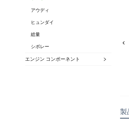
アウディ
ヒュンダイ
総量
シボレー
エンジン コンポーネント
製