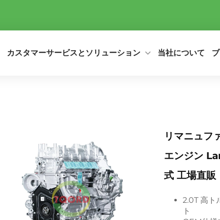
カスタマーサービスとソリューション
当社について
ブ
リマニュファ
エンジン Land
式 工場直販
2.0T 高
ト