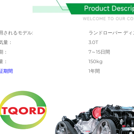
用されるモデル:
ランドローバー ディ
気量：
3.0T
期：
7～15日間
量：
150kg
証期間
1年間