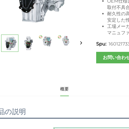
OEM仕
取付不具
耐久性の高
安定した
工場メー
マニュフ
16012173
Spu:
お問い合わ
概要
品の説明