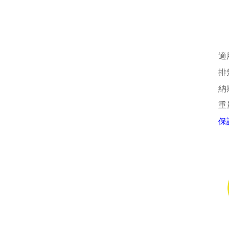
適
排
納
重
保