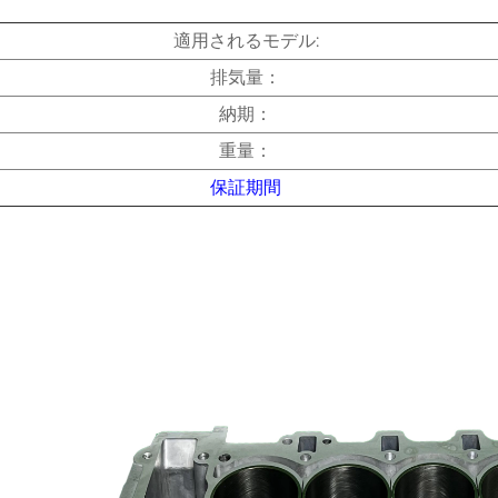
適用されるモデル:
排気量：
納期：
重量：
保証期間