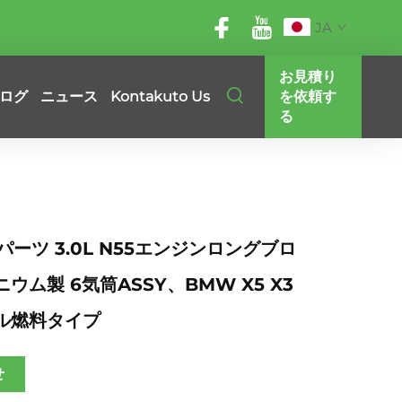
JA
お見積り
ログ
ニュース
Kontakuto Us
を依頼す
る
パーツ 3.0L N55エンジンロングブロ
ウム製 6気筒ASSY、BMW X5 X3
ル燃料タイプ
せ