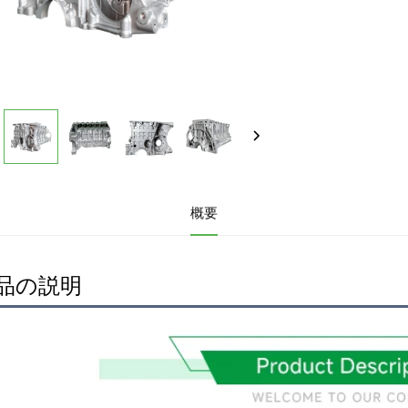
概要
品の説明