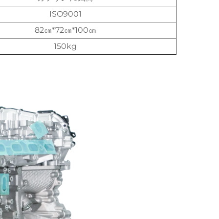
ISO9001
82㎝*72㎝*100㎝
150kg