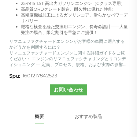
254915 1.5T 高出力ガソリンエンジン（Cクラス専用）
高品質ORDグレード製造、耐久性に優れた性能
高精度機械加工によるガソリンコア、滑らかなパワーデ
リバリー
厳格な検査を経た交換用エンジン、長寿命設計——大量
発注の場合、限定割引を早急にご提供！
リマニュファクチャードエンジンがお客様の車両に適合する
かどうかを判断するには？
リマニュファクチャードエンジンに関する詳細ガイドをご覧
ください：
エンジンのリマニュファクチャリングとリコンデ
ィショニング ― 定義、プロセス、規格、および実際の影響…
1601217842523
Spu:
お問い合わせ
概要
おすすめ製品