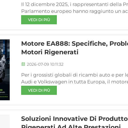
Il 12 dicembre 2025, i rappresentanti della P
Parlamento europeo hanno raggiunto un acc
disciplinano i requisiti di circolarità nella p
VEDI DI PIÙ
veicoli a fine vita (...)
Motore EA888: Specifiche, Prob
Motori Rigenerati
2026-07-09 10:11:32
Per i grossisti globali di ricambi auto e per 
Audi e Volkswagen in tutta Europa, il motore
EA888 è uno dei propulsori di sostituzione p
VEDI DI PIÙ
Comprende diverse generazioni...
Soluzioni Innovative Di Produtt
Rigenerati Ad Alte Prestazioni