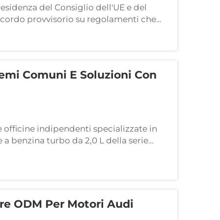
residenza del Consiglio dell'UE e del
ordo provvisorio su regolamenti che
rogettazione dei veicoli e la gestione dei
lemi Comuni E Soluzioni Con
le officine indipendenti specializzate in
 a benzina turbo da 2,0 L della serie
iù richiesti nel mercato aftermarket.
ore ODM Per Motori Audi