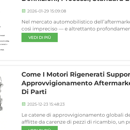
2026-01-29 15:09:08
Nel mercato automobilistico dell’aftermarke
così impreciso — e altrettanto profondament
motori e la rigenerazione di motori (o ripa
VEDI DI PIÙ
considerati sinonimi, ma nella pratica rapp
fondamentalmente...
Come I Motori Rigenerati Suppo
Approvvigionamento Aftermarke
Di Parti
2025-12-23 15:48:23
Le catene di approvvigionamento globali d
afflitte da carenze di pezzi di ricambio, un
geopolitiche, dalla scarsità di materie prime