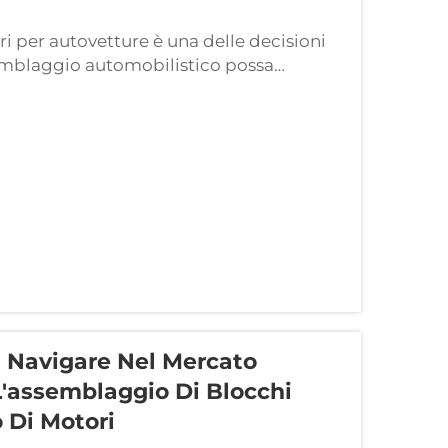
ri per autovetture è una delle decisioni
semblaggio automobilistico possa
i su unità a benzina BMW o su
 e l'affidabilità...
 Navigare Nel Mercato
 L'assemblaggio Di Blocchi
 Di Motori