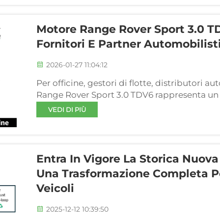
Motore Range Rover Sport 3.0 TD
Fornitori E Partner Automobilist
2026-01-27 11:04:12
Per officine, gestori di flotte, distributori au
Range Rover Sport 3.0 TDV6 rappresenta un p
premium a gasolio; tuttavia, l’usura nel temp
VEDI DI PIÙ
Quando si cercano ricambi...
Entra In Vigore La Storica Nuov
Una Trasformazione Completa Pe
Veicoli
2025-12-12 10:39:50