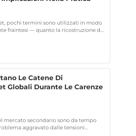
t, pochi termini sono utilizzati in modo
e fraintesi — quanto la ricostruzione di
razione completa). Spesso vengono
resentano due concetti
rtano Le Catene Di
t Globali Durante Le Carenze
el mercato secondario sono da tempo
 problema aggravato dalle tensioni
 e dalle interruzioni nei processi