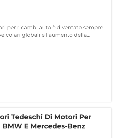
tori per ricambi auto è diventato sempre
eicolari globali e l’aumento della
rice di motori per ricambi auto deve
andard qualitativi più stringenti...
tori Tedeschi Di Motori Per
i BMW E Mercedes-Benz