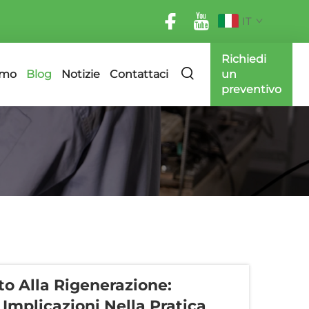
IT
Richiedi
amo
Blog
Notizie
Contattaci
un
preventivo
to Alla Rigenerazione:
 Implicazioni Nella Pratica