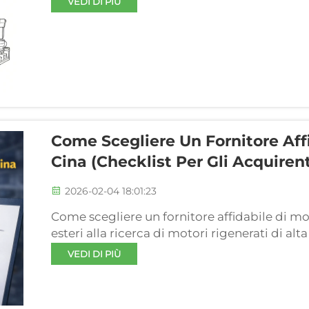
VEDI DI PIÙ
produttivi e nelle reti logistiche. Per setto
Come Scegliere Un Fornitore Affi
Cina (Checklist Per Gli Acquirent
2026-02-04 18:01:23
Come scegliere un fornitore affidabile di mot
esteri alla ricerca di motori rigenerati di al
fornitore di motori giusto in Cina è fondamen
VEDI DI PIÙ
garantire un flusso operativo regolare...