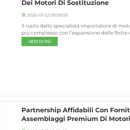
Dei Motori Di Sostituzione
2026-07-22 09:09:00
Il ruolo dello specialista importatore di mo
più complesso con l’espansione delle flotte v
domanda di ricambi. Ogni azienda importat
VEDI DI PIÙ
oggi gestire tempi di consegna più lunghi, st
Partnership Affidabili Con Forni
Assemblaggi Premium Di Motor