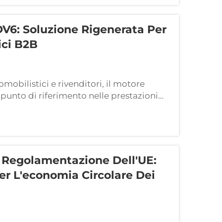
V6: Soluzione Rigenerata Per
ici B2B
tomobilistici e rivenditori, il motore
unto di riferimento nelle prestazioni
o pone significative sfide operative.
a Regolamentazione Dell'UE:
r L'economia Circolare Dei