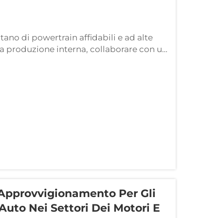
no di powertrain affidabili e ad alte
alla produzione interna, collaborare con un
tà strategica. Per le aziende che
 Approvvigionamento Per Gli
Auto Nei Settori Dei Motori E