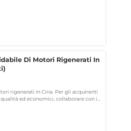
ri che dipendono da macchinari pesanti...
dabile Di Motori Rigenerati In
i)
ori rigenerati in Cina. Per gli acquirenti
ta qualità ed economici, collaborare con il
tale per evitare rischi costosi e