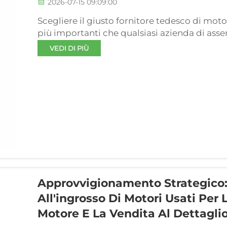
2026-07-15 09:09:00
Scegliere il giusto fornitore tedesco di moto
più importanti che qualsiasi azienda di as
prendere. Che la vostra attività si concentr
VEDI DI PIÙ
configurazioni diesel Mercedes Benz, la qualità
Approvvigionamento Strategico:
All'ingrosso Di Motori Usati Per
Motore E La Vendita Al Dettaglio