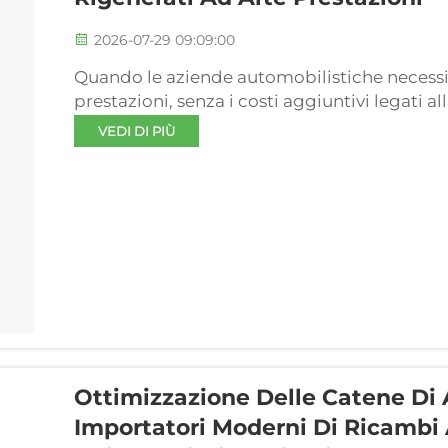
2026-07-29 09:09:00
Quando le aziende automobilistiche necessita
prestazioni, senza i costi aggiuntivi legati 
produttore ODM di motori diventa una priori
VEDI DI PIÙ
acquistano motori Audi rigenerati — pa...
Ottimizzazione Delle Catene Di
Importatori Moderni Di Ricambi 