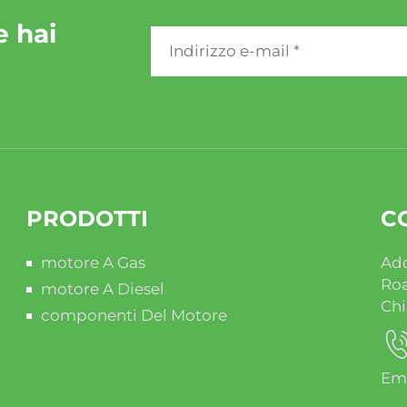
e hai
PRODOTTI
C
motore A Gas
Add
Ro
motore A Diesel
Ch
componenti Del Motore
Ema