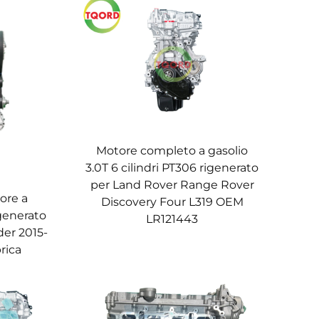
Motore completo a gasolio
3.0T 6 cilindri PT306 rigenerato
per Land Rover Range Rover
ore a
Discovery Four L319 OEM
generato
LR121443
er 2015-
brica