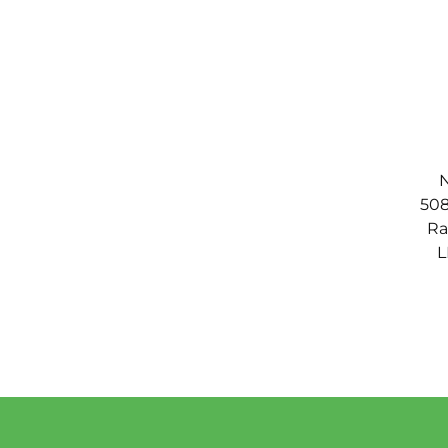
N
508
Ra
L