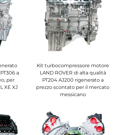
enerato
Kit turbocompressore motore
 PT306 a
LAND ROVER di alta qualità
vo, per
PT204 AJ200 rigenerato a
L XE XJ
prezzo scontato per il mercato
E
messicano