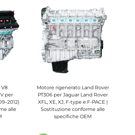
 V8
Motore rigenerato Land Rover
CV per
PT306 per Jaguar Land Rover
09–2012)
XFL, XE, XJ, F-type e F-PACE |
me alle
Sostituzione conforme alle
M
specifiche OEM