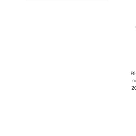
Ri
p
2