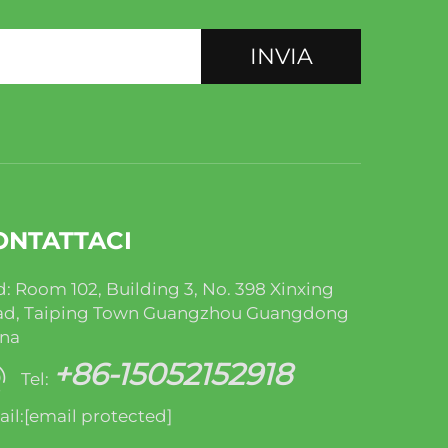
INVIA
ONTATTACI
: Room 102, Building 3, No. 398 Xinxing
ad, Taiping Town Guangzhou Guangdong
ina
+86-15052152918
Tel:
il:
[email protected]