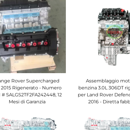
ange Rover Supercharged
Assemblaggio mot
 2015 Rigenerato - Numero
benzina 3.0L 306DT ri
 # SALGS2TF2FA242448, 12
per Land Rover Defend
Mesi di Garanzia
2016 - Diretta fab