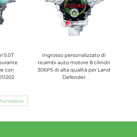
l 5.0T
Ingrosso personalizzato di
rburante
ricambi auto motore 8 cilindri
le con
306PS di alta qualità per Land
011202
Defender
Successivo