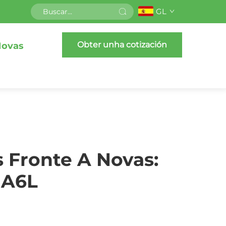
GL
Obter unha cotización
ovas
 Fronte A Novas:
 A6L