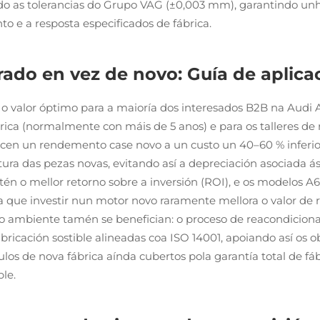
undo as tolerancias do Grupo VAG (±0,003 mm), garantindo un
 e a resposta especificados de fábrica.
ado en vez de novo: Guía de aplica
o valor óptimo para a maioría dos interesados B2B na Audi 
ábrica (normalmente con máis de 5 anos) e para os talleres 
frecen un rendemento case novo a un custo un 40–60 % inferi
tura das pezas novas, evitando así a depreciación asociada 
én o mellor retorno sobre a inversión (ROI), e os modelos A6
 que investir nun motor novo raramente mellora o valor de r
 ambiente tamén se benefician: o proceso de reacondiciona
icación sostible alineadas coa ISO 14001, apoiando así os o
s de nova fábrica aínda cubertos pola garantía total de fáb
le.