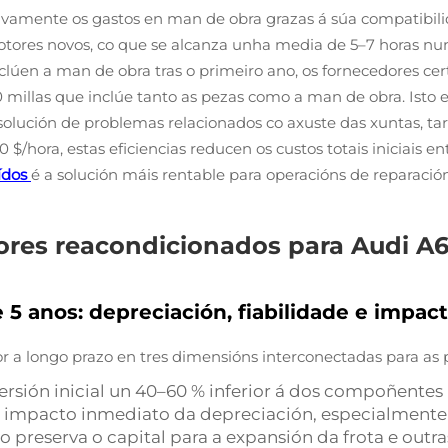
vamente os gastos en man de obra grazas á súa compatibilid
tores novos, co que se alcanza unha media de 5–7 horas nun
xclúen a man de obra tras o primeiro ano, os fornecedores ce
0 millas que inclúe tanto as pezas como a man de obra. Isto
resolución de problemas relacionados co axuste das xuntas, ta
50 $/hora, estas eficiencias reducen os custos totais iniciais 
ídos
é a solución máis rentable para operacións de reparació
ores reacondicionados para Audi A
 5 anos: depreciación, fiabilidade e impac
or a longo prazo en tres dimensións interconectadas para as 
rsión inicial un 40–60 % inferior á dos compoñentes 
 impacto inmediato da depreciación, especialmente c
to preserva o capital para a expansión da frota e outr