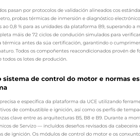
s pasan por protocolos de validación alineados cos estándar
metro, probas térmicas de inmersión e diagnóstico electrónic
s ao 0,8 % para as unidades da plataforma B9, superando a 
ta máis de 72 ciclos de condución simulados para verificar 
ia térmica antes da súa certificación, garantindo o cumprimen
maturo. Todos os compoñentes reacondicionados provén de f
 todos os lotes de produción.
o sistema de control do motor e normas es
ma
 precisa e específica da plataforma da UCE utilizando ferrame
vos de combustible e ignición, así como os perfís de tempad
enzas clave entre as arquitecturas B5, B8 e B9. Durante a mo
cnicos de Servizo — incluídos deseños revisados da cabeceira d
s de ignición. Os módulos de control do motor e os conxunto