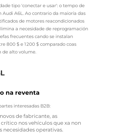
ade tipo 'conectar e usar': o tempo de
 Audi A6L. Ao contrario da maioría das
rtificados de motores reacondicionados
 elimina a necesidade de reprogramación
refas frecuentes cando se instalan
entre 800 $ e 1 200 $ comparado coas
n de alto volume.
6L
to na reventa
partes interesadas B2B:
novos de fabricante, as
rítico nos vehículos que xa non
as necesidades operativas.