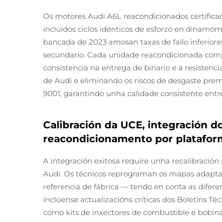
Os motores Audi A6L reacondicionados certificado
incluídos ciclos idénticos de esforzo en dinamó
bancada de 2023 amosan taxas de fallo inferiore
secundario. Cada unidade reacondicionada comple
consistencia na entrega de binario e a resistenc
de Audi e eliminando os riscos de desgaste pre
9001, garantindo unha calidade consistente entre
Calibración da UCE, integración d
reacondicionamento por platafor
A integración exitosa require unha recalibración
Audi. Os técnicos reprograman os mapas adaptati
referencia de fábrica — tendo en conta as difer
inclúense actualizacións críticas dos Boletíns Té
como kits de inxectores de combustible e bobina