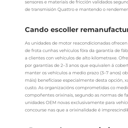
sensores e materiais de fricción validados seg
de transmisión Quattro e mantendo o rendemento
Cando escoller remanufactur
As unidades de motor reacondicionadas ofrecen 
de frota cunhas vehículos fóra da garantía de f
a clientes con vehículos de alto kilometraxe. O
por garantías de 2–3 anos que equivalen á cober
manter os vehículos a medio prazo (3–7 anos) obt
máis) benefíciase especialmente desta opción, xa
custo. As organizacións comprometidas co medio
compoñentes orixinais, segundo as normas de fabr
unidades OEM novas exclusivamente para vehículo
concourse nas que a orixinalidade é imprescindib