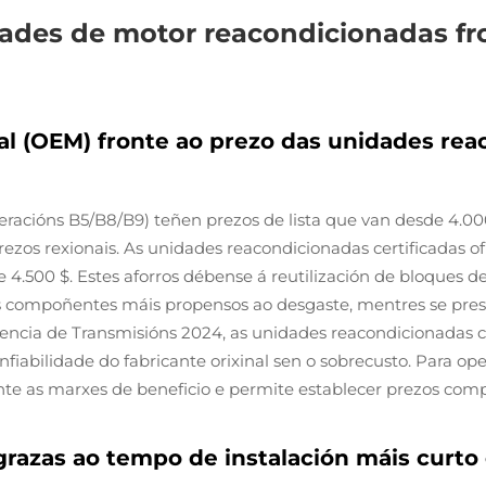
idades de motor reacondicionadas fr
inal (OEM) fronte ao prezo das unidades rea
eracións B5/B8/B9) teñen prezos de lista que van desde 4.0
ezos rexionais. As unidades reacondicionadas certificadas o
 4.500 $. Estes aforros débense á reutilización de bloques de
s compoñentes máis propensos ao desgaste, mentres se prese
encia de Transmisións 2024, as unidades reacondicionadas ce
fiabilidade do fabricante orixinal sen o sobrecusto. Para oper
te as marxes de beneficio e permite establecer prezos compet
razas ao tempo de instalación máis curto 