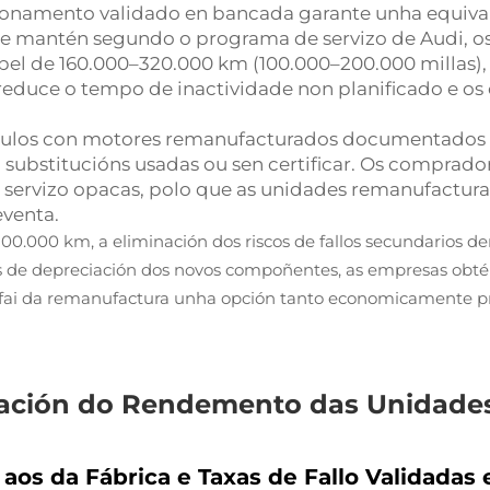
ionamento validado en bancada garante unha equiva
se mantén segundo o programa de servizo de Audi,
bel de 160.000–320.000 km (100.000–200.000 millas),
 reduce o tempo de inactividade non planificado e os
culos con motores remanufacturados documentados e 
 substitucións usadas ou sen certificar. Os comprado
 de servizo opacas, polo que as unidades remanufactur
eventa.
100.000 km, a eliminación dos riscos de fallos secundarios d
s de depreciación dos novos compoñentes, as empresas obtén
que fai da remanufactura unha opción tanto economicament
idación do Rendemento das Unidad
aos da Fábrica e Taxas de Fallo Validadas