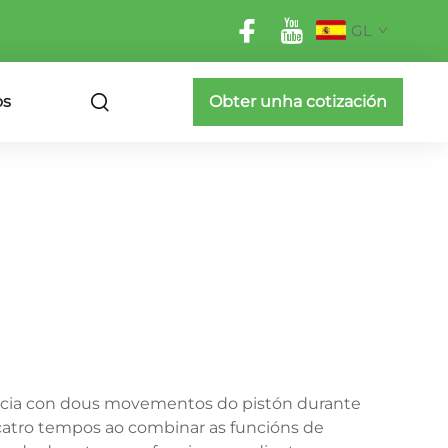
GL
os
Obter unha cotización
ncia con dous movementos do pistón durante
 catro tempos ao combinar as funcións de