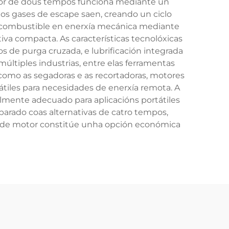
tor de dous tempos funciona mediante un
s gases de escape saen, creando un ciclo
do combustible en enerxía mecánica mediante
va compacta. As características tecnolóxicas
s de purga cruzada, e lubrificación integrada
ltiples industrias, entre elas ferramentas
como as segadoras e as recortadoras, motores
átiles para necesidades de enerxía remota. A
almente adecuado para aplicacións portátiles
arado coas alternativas de catro tempos,
o de motor constitúe unha opción económica