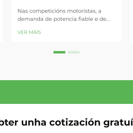
Nas competicións motoristas, a
demanda de potencia fiable e de
alto rendemento é implacable. Cada
VER MÁIS
compoñente baixo o capó é
importante, e o sistema de gas no
corazón da transmisión non é unha
excepción. Sexa que esté
construíndo un vehículo para uso en
pista ou preparando...
ter unha cotización gratu