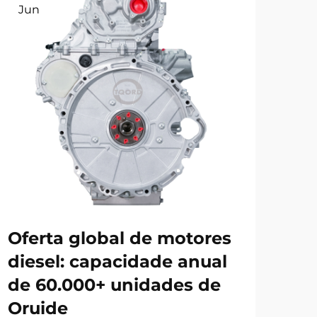
Jun
Ju
Oferta global de motores
Ef
diesel: capacidade anual
do
de 60.000+ unidades de
re
Oruide
a 