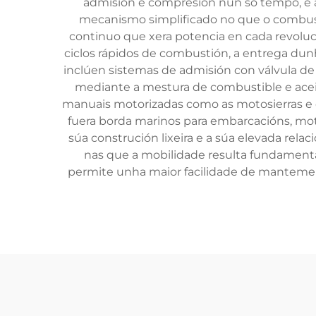
admisión e compresión nun só tempo, e 
mecanismo simplificado no que o combust
continuo que xera potencia en cada revoluc
ciclos rápidos de combustión, a entrega dun
inclúen sistemas de admisión con válvula de 
mediante a mestura de combustible e aceit
manuais motorizadas como as motosierras e o
fuera borda marinos para embarcacións, moto
súa construción lixeira e a súa elevada rel
nas que a mobilidade resulta fundamenta
permite unha maior facilidade de mantemen