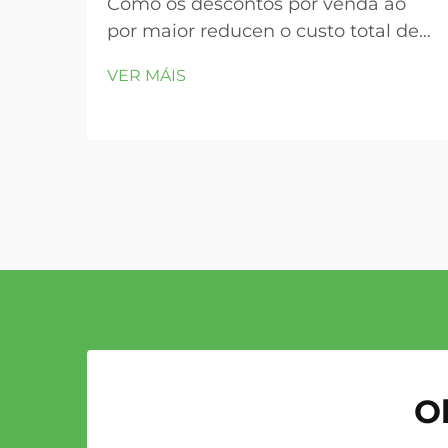
Como os descontos por venda ao
por maior reducen o custo total de
propiedade. Economías de escala:
VER MÁIS
redución do custo unitario final
mediante a adquisición consolidada
de compoñentes do motor. A
consolidación das encomendas de
compoñentes do motor en compras
ao por maior reduce directamente o
custo unitario final. Grandes...
Ob