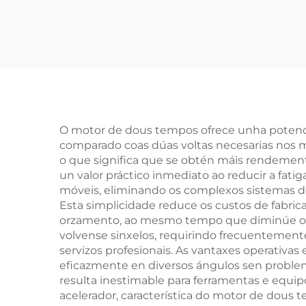
3,0T, 6 cilindros, para
alta
Range Rover IV
(L405) de 2012, prezo
co
de fábrica
O motor de dous tempos ofrece unha potencia
comparado coas dúas voltas necesarias nos 
o que significa que se obtén máis rendement
un valor práctico inmediato ao reducir a fat
móveis, eliminando os complexos sistemas de
Esta simplicidade reduce os custos de fabric
orzamento, ao mesmo tempo que diminúe os 
volvense sinxelos, requirindo frecuentemente
servizos profesionais. As vantaxes operativa
eficazmente en diversos ángulos sen problemas
resulta inestimable para ferramentas e equi
acelerador, característica do motor de dous 