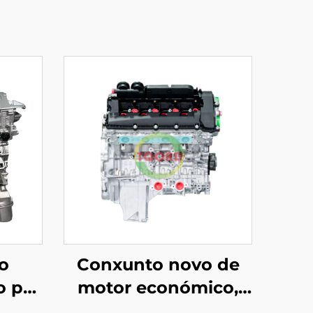
o
Conxunto novo de
o por
motor económico,
a
con desprazamento