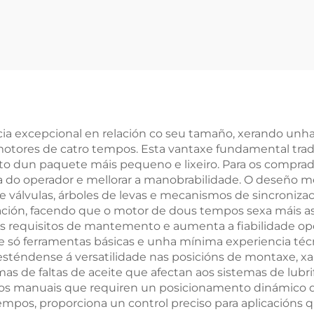
 calidade de 5,5 T
calidade de 5,
para os
275953 que se
mpoñentes do
se converteu
motor B enz
conxunto de m
automotriz Mer
 excepcional en relación co seu tamaño, xerando unha e
motores de catro tempos. Esta vantaxe fundamental tra
o dun paquete máis pequeno e lixeiro. Para os comprado
iga do operador e mellorar a manobrabilidade. O deseño
 válvulas, árboles de levas e mecanismos de sincroniza
ación, facendo que o motor de dous tempos sexa máis as
requisitos de mantemento e aumenta a fiabilidade ope
 só ferramentas básicas e unha mínima experiencia técni
s esténdense á versatilidade nas posicións de montaxe,
 de faltas de aceite que afectan aos sistemas de lubrifi
pos manuais que requiren un posicionamento dinámico d
tempos, proporciona un control preciso para aplicacións