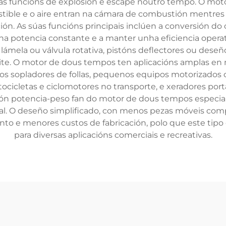
as funcións de explosión e escape noutro tempo. O mo
ible e o aire entran na cámara de combustión mentres o
ión. As súas funcións principais inclúen a conversión 
ha potencia constante e a manter unha eficiencia operati
lámela ou válvula rotativa, pistóns deflectores ou deseño
e. O motor de dous tempos ten aplicacións amplas en mú
s sopladores de follas, pequenos equipos motorizados 
cicletas e ciclomotores no transporte, e xeradores port
ación potencia-peso fan do motor de dous tempos especi
l. O deseño simplificado, con menos pezas móveis comp
to e menores custos de fabricación, polo que este tip
para diversas aplicacións comerciais e recreativas.