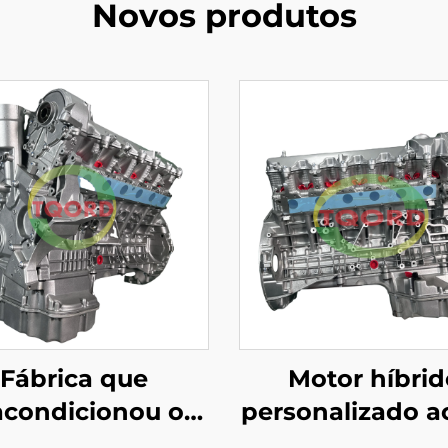
Novos produtos
Fábrica que
Motor híbrid
acondicionou o
personalizado a
tor orixinal de
maior de alt