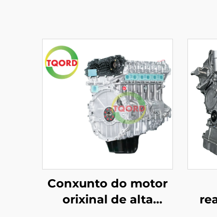
Conxunto do motor
orixinal de alta
re
potencia LR21442,
mo