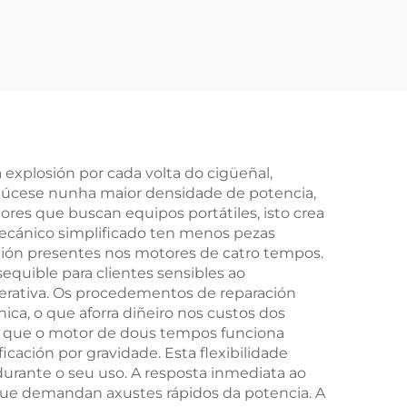
5 L
de 5.0T, 8 cilindros e
mpre
508 PS, para o
 no
conxunto de motor
otor
Rover de 508 PS
cedes
xplosión por cada volta do cigüeñal,
dúcese nunha maior densidade de potencia,
res que buscan equipos portátiles, isto crea
 mecánico simplificado ten menos pezas
ción presentes nos motores de catro tempos.
equible para clientes sensibles ao
rativa. Os procedementos de reparación
ca, o que aforra diñeiro nos custos dos
 xa que o motor de dous tempos funciona
cación por gravidade. Esta flexibilidade
urante o seu uso. A resposta inmediata ao
 que demandan axustes rápidos da potencia. A