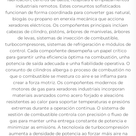
industriais remotos. Estes conxuntos sofisticados
funcionan de forma coordinada para converter gas natural,
biogás ou propano en enerxía mecánica que acciona
xeradores eléctricos. Os compoñentes principais inclúen
cabezas de cilindro, pistóns, árbores de manivelas, árbores
de levas, sistemas de inxección de combustible,
turbocompresores, sistemas de refrigeración e módulos de
control. Cada compoñente desempeña un papel crítico
para garantir unha eficiencia óptima na combustión, unha
potencia de saída adecuada e unha fiabilidade operativa. O
conxunto de cilindros alberga o proceso de combustión no
que o combustible se mestura co aire e se inflama para
crear a forza motriz. Os compoñentes modernos de
motores de gas para xeradores industriais incorporan
materiais avanzados como acero forjado e aleacións
resistentes ao calor para soportar temperaturas e presións
extremas durante a operación continua. O sistema de
xestión de combustible controla con precisión o fluxo de
gas para manter unha entrega constante de potencia e
minimizar as emisións. A tecnoloxía de turbocompresión
aumenta a densidade de potencia ao forzar máis aire na