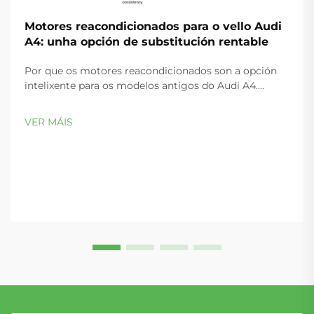
Motores reacondicionados para o vello Audi
A4: unha opción de substitución rentable
Por que os motores reacondicionados son a opción
intelixente para os modelos antigos do Audi A4.
Patróns comúns de fallo nos motores 1.8T e 2.0T do
Audi A4 de 2002–2008. Os motores 1.8T e 2.0T do Audi
VER MÁIS
A4 de 2002–2008 son propensos a fallos previsíbeis e
de gran impacto—...