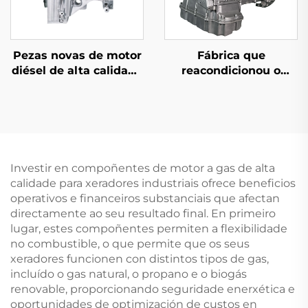
Pezas novas de motor
Fábrica que
diésel de alta calidade
reacondicionou o
AJ200D 204DTA,
motor orixinal de alta
accesorios
calidade de 5,5 T para
automotrices
os compoñentes do
remanufacturados
motor B enz
para Land Rover
Investir en compoñentes de motor a gas de alta
calidade para xeradores industriais ofrece beneficios
operativos e financeiros substanciais que afectan
directamente ao seu resultado final. En primeiro
lugar, estes compoñentes permiten a flexibilidade
no combustible, o que permite que os seus
xeradores funcionen con distintos tipos de gas,
incluído o gas natural, o propano e o biogás
renovable, proporcionando seguridade enerxética e
oportunidades de optimización de custos en