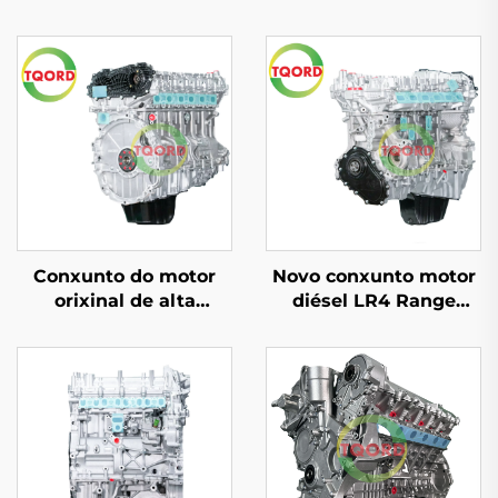
Conxunto do motor
Novo conxunto motor
orixinal de alta
diésel LR4 Range
potencia LR21442, 3,0T,
Rover Discovery 4
6 cilindros, para Range
(L319), Range Rover IV
Rover IV (L405) de
(L405), 3.0 T, 6
2012, prezo de fábrica
cilindros, produto
automotriz PT306