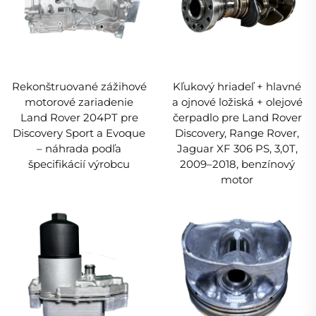
Rekonštruované zážihové
Kľukový hriadeľ + hlavné
motorové zariadenie
a ojnové ložiská + olejové
Land Rover 204PT pre
čerpadlo pre Land Rover
Discovery Sport a Evoque
Discovery, Range Rover,
– náhrada podľa
Jaguar XF 306 PS, 3,0T,
špecifikácií výrobcu
2009–2018, benzínový
motor