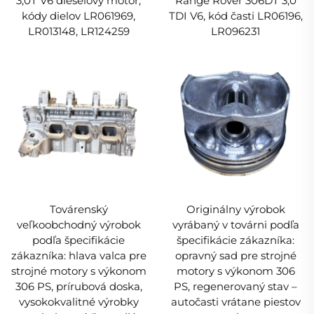
3,0T V6 dieselový motor,
Range Rover 306DT 3,0
kódy dielov LR061969,
TDI V6, kód časti LR06196,
LR013148, LR124259
LR096231
Továrenský
Originálny výrobok
veľkoobchodný výrobok
vyrábaný v továrni podľa
podľa špecifikácie
špecifikácie zákazníka:
zákazníka: hlava valca pre
opravný sad pre strojné
strojné motory s výkonom
motory s výkonom 306
306 PS, prírubová doska,
PS, regenerovaný stav –
vysokokvalitné výrobky
autočasti vrátane piestov