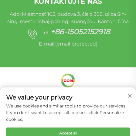
KONTAKTUJTE NÁS
Add: Miestnosť 102, budova 3, číslo 398, ulica Sin-
sing, mesto Tchaj-pching, Kuangčou, Kanton, Čína
+86-15052152918
Tel:
E-mail:
[email protected]
We value your privacy
Autorské práva © Miracle Oruide (Kuangčou) Auto
Parts Remanufacturing Co., Ltd. -
Zásady ochrany
We use cookies and similar tools to provide our services.
súkromia
If you don't want to accept all cookies, click Personalize
cookies.
Accept all