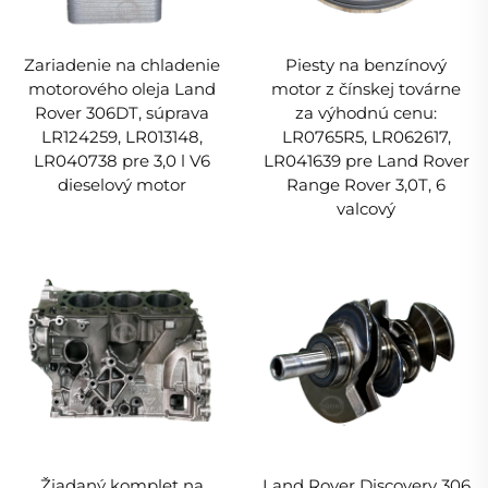
Zariadenie na chladenie
Piesty na benzínový
motorového oleja Land
motor z čínskej továrne
Rover 306DT, súprava
za výhodnú cenu:
LR124259, LR013148,
LR0765R5, LR062617,
LR040738 pre 3,0 l V6
LR041639 pre Land Rover
dieselový motor
Range Rover 3,0T, 6
valcový
Žiadaný komplet na
Land Rover Discovery 306