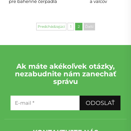
pre bahenné čerpadlá
a valcov
Predchádzajúci
1
2
Ďalší
Ak máte akékoľvek otázky,
nezabudnite nám zanechať
správu
ODOSLAŤ