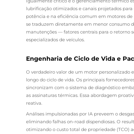
Igualmente crítico é o gerenciamento térmico esp
lubrificação otimizados e canais projetados par
potência e na eficiência comum em motores de 
se traduzem diretamente em menor consumo de c
manutenções — fatores centrais para o retorno s
especializados de veículos.
Engenharia de Ciclo de Vida e Pa
O verdadeiro valor de um motor personalizado e
longo do ciclo de vida. Os principais fornecedo
sincronizam com o sistema de diagnóstico embar
as assinaturas térmicas. Essa abordagem proa
reativa.
Análises impulsionadas por IA preveem o desga
eliminando falhas on-road dispendiosas. O resu
otimizando o custo total de propriedade (TCO) a