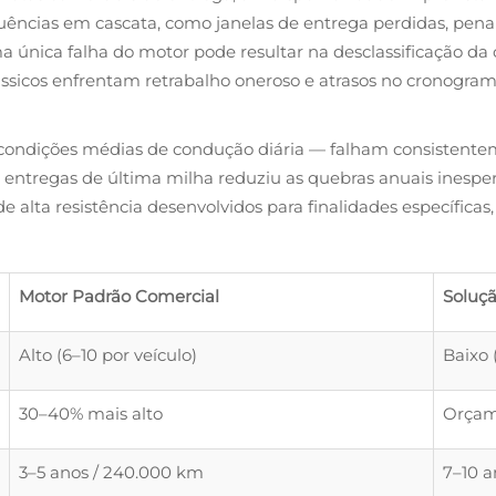
uências em cascata, como janelas de entrega perdidas, penal
 única falha do motor pode resultar na desclassificação da c
ássicos enfrentam retrabalho oneroso e atrasos no cronogram
condições médias de condução diária — falham consistentem
 entregas de última milha reduziu as quebras anuais inesper
de alta resistência desenvolvidos para finalidades específi
Motor Padrão Comercial
Soluçã
Alto (6–10 por veículo)
Baixo 
30–40% mais alto
Orçame
3–5 anos / 240.000 km
7–10 