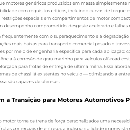
s que motores genéricos produzidos em massa simplesmente 
ade com requisitos críticos, incluindo curvas de torque esp
s, restrições espaciais em compartimentos de motor compact
ta em desempenho comprometido, desgaste acelerado e falhas
 frequentemente com o superaquecimento e a degradação d
ações mais baixas para transporte comercial pesado e traves
es por meio de engenharia específica para cada aplicação: 
istência à corrosão de grau marinho para veículos off-road co
 reforçada para frotas de entrega de última milha. Essa abo
temas de chassi já existentes no veículo — otimizando a entreg
a são capazes de oferecer.
m a Transição para Motores Automotivos P
o motor torna os trens de força personalizados uma necessi
frotas comerciais de entrega, a indisponibilidade imprevista