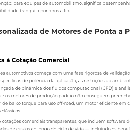
enção; para equipes de automobilismo, significa desempenho c
ibilidade tranquila por anos a fio.
onalizada de Motores de Ponta a P
ca à Cotação Comercial
es automotivos começa com uma fase rigorosa de validação 
cíficas de potência da aplicação, as restrições do ambiente
çada de dinâmica dos fluidos computacional (CFD) e análise 
que os motores de produção padrão não conseguem preencher
e baixo torque para uso off-road, um motor eficiente em c
clássicos.
cotações comerciais transparentes, que incluem software d
das de custos ao longo do ciclo de vida — incluindo os ben