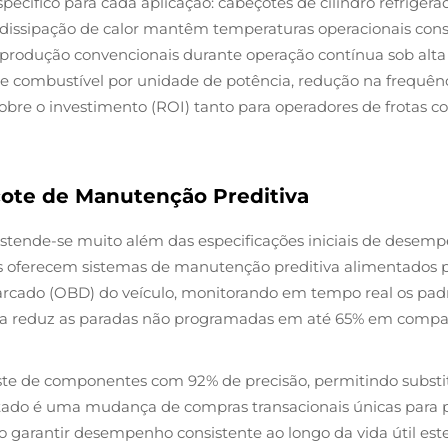
ecífico para cada aplicação: cabeçotes de cilindro refriger
a dissipação de calor mantêm temperaturas operacionais con
produção convencionais durante operação contínua sob alta
ombustível por unidade de potência, redução na frequência
obre o investimento (ROI) tanto para operadores de frotas c
cote de Manutenção Preditiva
stende-se muito além das especificações iniciais de desemp
res oferecem sistemas de manutenção preditiva alimentados 
cado (OBD) do veículo, monitorando em tempo real os padrõ
tiva reduz as paradas não programadas em até 65% em com
ste de componentes com 92% de precisão, permitindo subst
ltado é uma mudança de compras transacionais únicas para pa
o garantir desempenho consistente ao longo da vida útil este