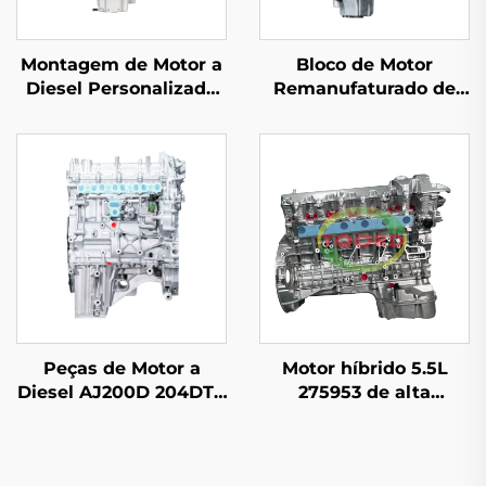
Montagem de Motor a
Bloco de Motor
Diesel Personalizada
Remanufaturado de
de Alta Qualidade
Alta Qualidade 5.0L
306DT 3.0L para Land
508PN AJ133 V8 a
Rover Discovery 2005-
Gasolina, Motor Novo
2009 Modelo Antigo
para Jaguar Land
Rover XF XJ RANGE
ROVER VOGUE
Peças de Motor a
Motor híbrido 5.5L
Diesel AJ200D 204DTA
275953 de alta
Alta Qualidade
qualidade
Acessórios
personalizado por
Automotivos
atacado sempre se