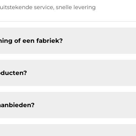
 uitstekende service, snelle levering
ing of een fabriek?
roducten?
aanbieden?