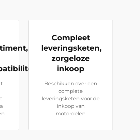
Compleet
timent,
leveringsketen,
zorgeloze
tibiliteit
inkoop
nt
Beschikken over een
complete
t
leveringsketen voor de
la
inkoop van
en
motordelen