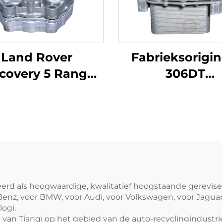
Land Rover
Fabrieksorigin
covery 5 Range
306DT
Rover
Oliekoelercombi
erveonderdelen
voor Land Rover
6DT oliekoeler
Benzinemotor N
engesteld 3.0T
LR124259 LR01
6 dieselmotor
LR040738 Mode
61969 LR013148
6-cilinder
LR124259
neerd als hoogwaardige, kwalitatief hoogstaande gerevi
z, voor BMW, voor Audi, voor Volkswagen, voor Jaguar 
ogi.
n Tianqi op het gebied van de auto-recyclingindustrie i