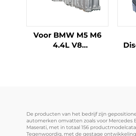
Voor BMW M5 M6
4.4L V8
Dis
automotorcompleet
S63B44A benzine,
res
kale machine
30
specificatie
sam
V
LR0
De producten van het bedrijf zijn gepositio
automerken omvatten zoals voor Mercedes Ben
Maserati, met in totaal 156 productmodelcatal
Tegenwoordig, met de gestage ontwikkeling va