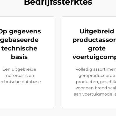
Bedrijfssterktes
Op gegevens
Uitgebreid
gebaseerde
productassor
technische
grote
basis
voertuigcompa
Een uitgebreide
Volledig assortime
motorbasis en
gereproduceerde
echnische database
producten, geschik
voor een breed sca
aan voertuigmodell