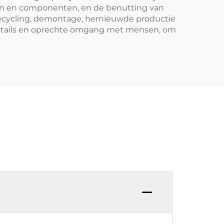
en en componenten, en de benutting van
recycling, demontage, hernieuwde productie
 details en oprechte omgang met mensen, om
V: Be