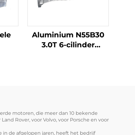
ele
Aluminium N55B30
3.0T 6-cilinder
natie
motorblok,
 3.0T
gereviseerd, benzine
ieuw
voor BMW X5/X3,
3148
verkrijgbaar in
llen
Duitsland
seerde motoren, die meer dan 10 bekende
Land Rover, voor Volvo, voor Porsche en voor
n de afgelopen jaren, heeft het bedrijf