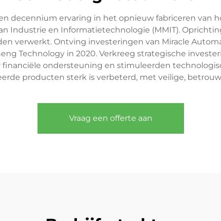
en decennium ervaring in het opnieuw fabriceren van h
van Industrie en Informatietechnologie (MMIT). Oprichti
en verwerkt. Ontving investeringen van Miracle Automat
ng Technology in 2020. Verkreeg strategische investerin
r financiële ondersteuning en stimuleerden technologisc
erde producten sterk is verbeterd, met veilige, betrou
Vraag een offerte aan