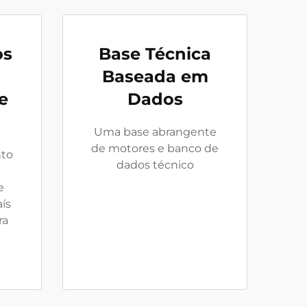
os
Base Técnica
Baseada em
e
Dados
Uma base abrangente
de motores e banco de
nto
dados técnico
e
ís
ra