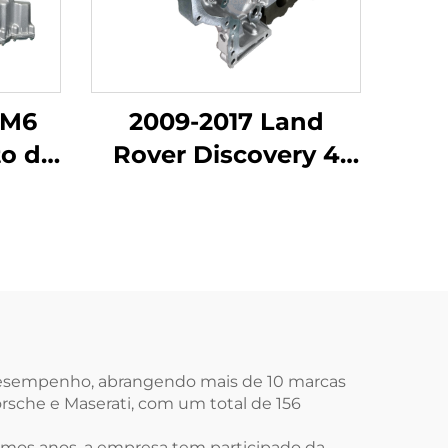
 M6
2009-2017 Land
to de
Rover Discovery 4
ivo
Cilindros Motor a
Gasolina/Gasóleo em
 de
Alumínio 204PT para
 a
Venda
 desempenho, abrangendo mais de 10 marcas
sche e Maserati, com um total de 156
imos anos, a empresa tem participado da