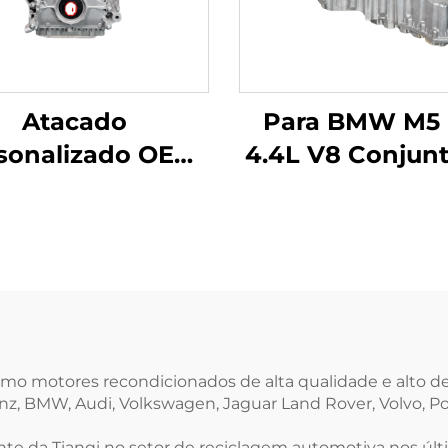
Atacado
Para BMW M5
sonalizado OEM
4.4L V8 Conjun
S63B44B
Motor Automot
11002296762
S63B44A
junto de Motor
Especificação
.4LV8 de Alta
Máquina Nua
idade para BMW
Gasolina
 M6 Direto da
Fábrica
omo motores recondicionados de alta qualidade e alto
, BMW, Audi, Volkswagen, Jaguar Land Rover, Volvo, Por
e da Tianqi no setor de reciclagem automotiva nos últ