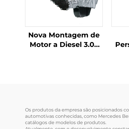
Nova Montagem de
Motor a Diesel 3.0T
Per
de 6 Cilindros para
LR4 Range Rover
Discovery 4 (L319)
Con
Range Rover IV
4
(L405) Produto
Qual
Automotivo PT306
M5
Os produtos da empresa são posicionados c
automotivas conhecidas, como Mercedes Benz
catálogos de modelos de produtos.
Atualmente, com o desenvolvimento constant