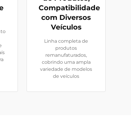
e
Compatibilidade
com Diversos
Veículos
nto
Linha completa de
e
produtos
ís
remanufaturados,
ra
cobrindo uma ampla
variedade de modelos
de veículos