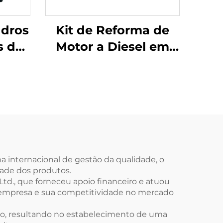
ndros
Kit de Reforma de
s de
Motor a Diesel em
ivo
Promoção para
Discovery 306DT V6
s de
LAND ROVER RANGE
ara
ROVER Cabeçote e
 NOVO
Bloco do Cilindro
A
a internacional de gestão da qualidade, o
dade dos produtos.
d., que forneceu apoio financeiro e atuou
a empresa e sua competitividade no mercado
ão, resultando no estabelecimento de uma