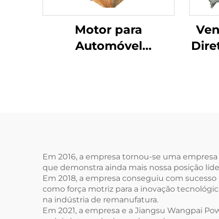
Motor para
Ven
Automóvel
Dire
Remanufaturado de
Gu
Alta Qualidade
Rem
Direto da Fábrica 1.8T
4 Ci
A2710105147
Mercedes Benz C200
M
E200 E260 M271.860
Mer
Tipo Combustível
Em 2016, a empresa tornou-se uma empresa pil
que demonstra ainda mais nossa posição líde
Diesel
Em 2018, a empresa conseguiu com sucesso o 
como força motriz para a inovação tecnológ
na indústria de remanufatura.
Em 2021, a empresa e a Jiangsu Wangpai Pow