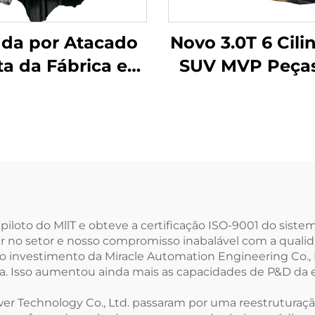
da por Atacado
Novo 3.0T 6 Cili
ta da Fábrica em
SUV MVP Peça
angdong Motor
Motor Automot
anufaturado de
Peças
lindros a Diesel e
Sobresselente
Gasolina para
Motor Diesel p
ontagem para
Audi Inclui 03L
cedes-Benz C200
CDBA CFC
(México)
oto do MllT e obteve a certificação ISO-9001 do sistem
r no setor e nosso compromisso inabalável com a quali
investimento da Miracle Automation Engineering Co., Lt
ica. Isso aumentou ainda mais as capacidades de P&D d
er Technology Co., Ltd. passaram por uma reestruturaç