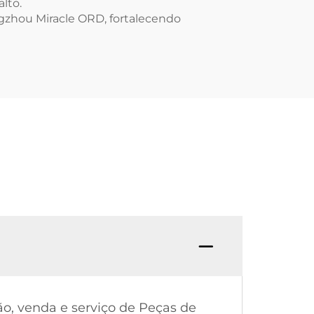
lto.
gzhou Miracle ORD, fortalecendo
P. Co
o, venda e serviço de Peças de