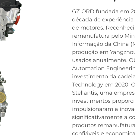
GZ ORD fundada em 20
década de experiência
de motores. Reconheci
remanufatura pelo Mini
Informação da China (
produção em Yangzhou
usados anualmente. Ob
Automation Engineerin
investimento da cadei
Technology em 2020. O
Stellantis, uma empres
investimentos proporci
impulsionaram a inova
significativamente a c
produtos remanufatura
confiáveis e economic