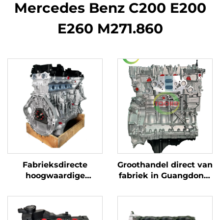
Mercedes Benz C200 E200
E260 M271.860
Fabrieksdirecte
Groothandel direct van
hoogwaardige
fabriek in Guangdong,
gereviseerde 1.8T
gereviseerde 4-
A2710105147 auto
cilinder diesel- en
motor Mercedes Benz
benzinemotor voor
C200 E200 E260
Mercedes-Benz C200