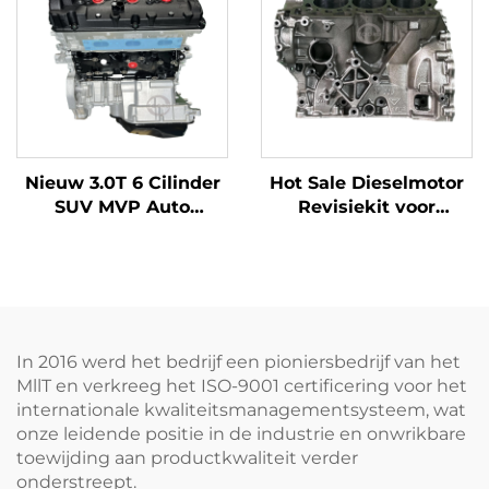
M271.860 dieselmotor
(Mexico)
Nieuw 3.0T 6 Cilinder
Hot Sale Dieselmotor
SUV MVP Auto
Revisiekit voor
Motoronderdelen
Discovery 306DT V6
Automobiele
LAND ROVER RANGE
Vervangingsonderdelen
ROVER Cilinderkop en
Diesel Motor
Cilinderblok
Vervangingsonderdelen
voor Audi Inclusief 03L
In 2016 werd het bedrijf een pioniersbedrijf van het
NIEUW CDBA CFCA
MllT en verkreeg het ISO-9001 certificering voor het
internationale kwaliteitsmanagementsysteem, wat
onze leidende positie in de industrie en onwrikbare
toewijding aan productkwaliteit verder
onderstreept.