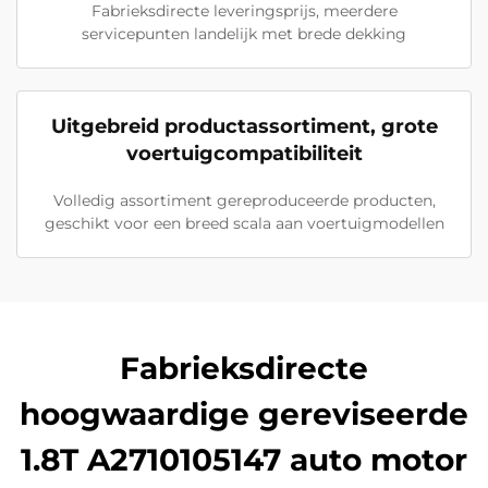
Fabrieksdirecte leveringsprijs, meerdere
servicepunten landelijk met brede dekking
Uitgebreid productassortiment, grote
voertuigcompatibiliteit
Volledig assortiment gereproduceerde producten,
geschikt voor een breed scala aan voertuigmodellen
Fabrieksdirecte
hoogwaardige gereviseerde
1.8T A2710105147 auto motor