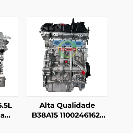
5.5L
Alta Qualidade
ta
B38A15 11002461621
Conjunto de Motor