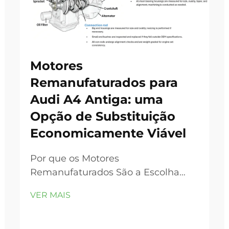
Motores
Remanufaturados para
Audi A4 Antiga: uma
Opção de Substituição
Economicamente Viável
Por que os Motores
Remanufaturados São a Escolha
Inteligente para Modelos Mais
VER MAIS
Antigos do Audi A4. Padrões
Comuns de Falha nos Motores 1.8T e
2.0T do Audi A4 de 2002–2008. Os