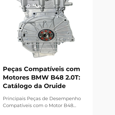
Co
Ce
Fa
Me
Por
Cert
Peças Compatíveis com
Esse
Motores BMW B48 2.0T:
VER
Mot
Catálogo da Oruide
Tér
cert
Principais Peças de Desempenho
tur
Compatíveis com o Motor B48
mot
Tubos de Escape de Alto Fluxo:
tem