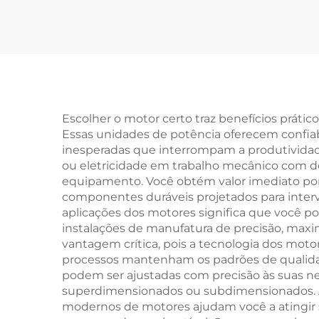
LR4 Range Rover
Discovery 4 (L319)
Range Rover IV
(L405) Produto
Re
Automotivo PT306
No
Escolher o motor certo traz benefícios prátic
Essas unidades de potência oferecem confia
inesperadas que interrompam a produtividade
ou eletricidade em trabalho mecânico com de
equipamento. Você obtém valor imediato po
componentes duráveis projetados para interv
aplicações dos motores significa que você p
instalações de manufatura de precisão, maxi
vantagem crítica, pois a tecnologia dos moto
processos mantenham os padrões de qualidade
podem ser ajustadas com precisão às suas ne
superdimensionados ou subdimensionados. As
modernos de motores ajudam você a atingir s