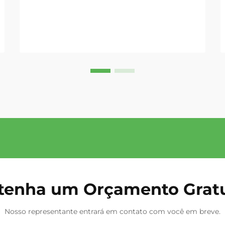
motores 1.8T e 2.0T do Audi A4 de
2002–2008 são propensos a falhas
previsíveis e de alto impacto—...
tenha um Orçamento Gratu
Nosso representante entrará em contato com você em breve.