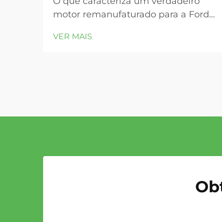
O que caracteriza um verdadeiro
motor remanufaturado para a Ford
F-150? Remanufatura alinhada à
VER MAIS
OEM: Recondicionamento preciso
conforme as especificações de
engenharia da Ford. Um verdadeiro
motor remanufaturado (reman) para
a F-150 não é simplesmente
reparado — é sistematicamente
restaurado...
Ob