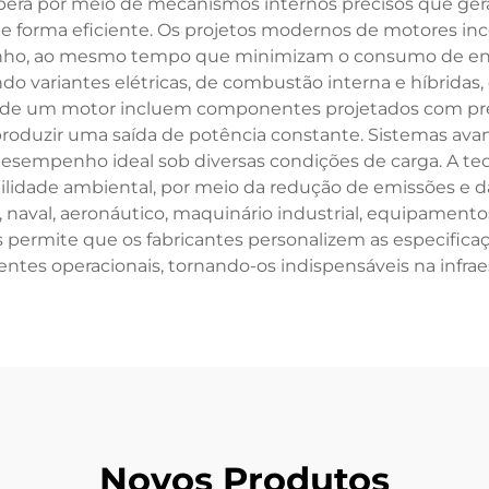
opera por meio de mecanismos internos precisos que gera
de forma eficiente. Os projetos modernos de motores inc
ho, ao mesmo tempo que minimizam o consumo de ener
ndo variantes elétricas, de combustão interna e híbrida
as de um motor incluem componentes projetados com preci
oduzir uma saída de potência constante. Sistemas avanç
esempenho ideal sob diversas condições de carga. A t
bilidade ambiental, por meio da redução de emissões e da
naval, aeronáutico, maquinário industrial, equipamentos
s permite que os fabricantes personalizem as especifica
ntes operacionais, tornando-os indispensáveis na infra
Novos Produtos