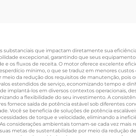
Qualidade
personalizado 
Acessórios
atacado sempr
Automotivos
tornou o conjun
manufaturados
motor automot
vos para Land
Mercedes
Rover
os substanciais que impactam diretamente sua eficiência
bilidade excepcional, garantindo que seus equipament
 e os fluxos de receita. O motor oferece excelente efic
sperdício mínimo, o que se traduz em menores custos op
r meio da redução dos requisitos de manutenção, pois
alos estendidos de serviço, economizando tempo e dinhe
ode implantá-los em diversos contextos operacionais, de
mizando a flexibilidade do seu investimento. A consist
res fornece saída de potência estável sob diferentes co
. Você se beneficia de soluções de potência escaláveis
cessidades de torque e velocidade, eliminando a inefi
 considerações ambientais tornam-se cada vez mais rel
uas metas de sustentabilidade por meio da redução de 