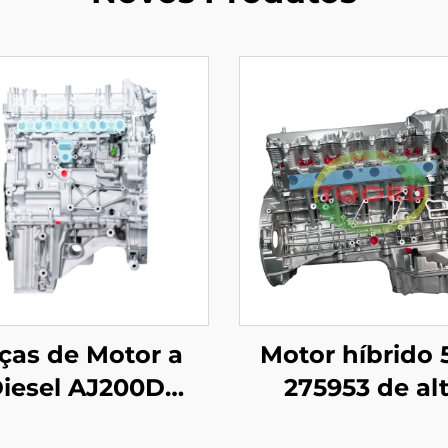
ças de Motor a
Motor híbrido 
iesel AJ200D
275953 de al
204DTA Alta
qualidade