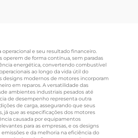
por
Recondicionado em
e se
Lote Grande,
to de
Atacado
ivo
Personalizado para
Veículos 318i & 320i
 operacional e seu resultado financeiro.
os operem de forma contínua, sem paradas
iência energética, convertendo combustível
eracionais ao longo da vida útil do
 os designs modernos de motores incorporam
iro em reparos. A versatilidade das
sde ambientes industriais pesados até
ência de desempenho representa outra
ndições de carga, assegurando que seus
, já que as especificações dos motores
ciência causada por equipamentos
evantes para as empresas, e os designs
emissões e da melhoria na eficiência do