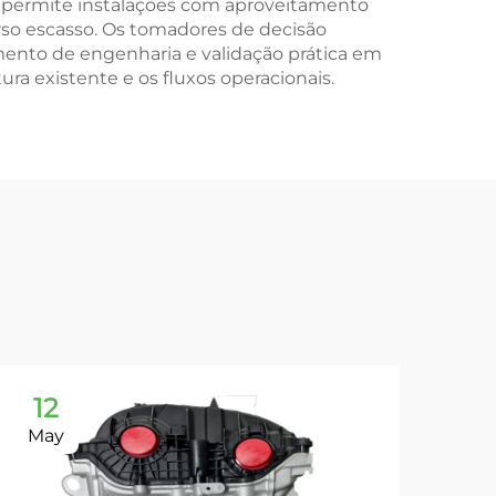
permite instalações com aproveitamento
urso escasso. Os tomadores de decisão
mento de engenharia e validação prática em
ra existente e os fluxos operacionais.
12
1
May
Ma