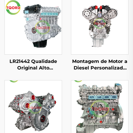
LR21442 Qualidade
Montagem de Motor a
Original Alto
Diesel Personalizada
Desempenho 3.0T 6
de Alta Qualidade
Cilindros Conjunto de
306DT 3.0L para Land
Motor para 2012 Range
Rover Discovery 2005-
Rover IV (L405) Preço
2009 Modelo Antigo
de Fábrica