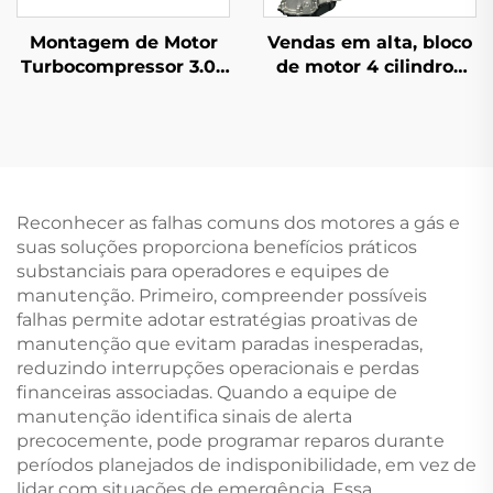
Montagem de Motor
Vendas em alta, bloco
Turbocompressor 3.0T
de motor 4 cilindros
CJT de Alta Qualidade
com deslocamento
para Audi Q7 A6 A8
2.0T conforme padrão
VW Touareg para
OEM, recondicionado
Porsche Cayenne CJT
para Mercedes Benz
CJTA CJTB CJTC
C200 C300 E300
EA837
Reconhecer as falhas comuns dos motores a gás e
suas soluções proporciona benefícios práticos
substanciais para operadores e equipes de
manutenção. Primeiro, compreender possíveis
falhas permite adotar estratégias proativas de
manutenção que evitam paradas inesperadas,
reduzindo interrupções operacionais e perdas
financeiras associadas. Quando a equipe de
manutenção identifica sinais de alerta
precocemente, pode programar reparos durante
períodos planejados de indisponibilidade, em vez de
lidar com situações de emergência. Essa