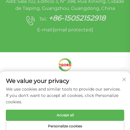
Add: Sala 102, Edifício 3, Nº 398, Rua Xinxing, Cidade
de Taiping, Guangzhou, Guangdong, China
+86-15052152918
Tel.:
E-mail:
[email protected]
Direitos autorais © Miracle Oruide (guangzhou)
We value your privacy
Auto Parts Remanufacturing Co., Ltd. -
Política
We use cookies and similar tools to provide our services.
de Privacidade
If you don't want to accept all cookies, click Personalize
cookies.
Accept all
Personalize cookies