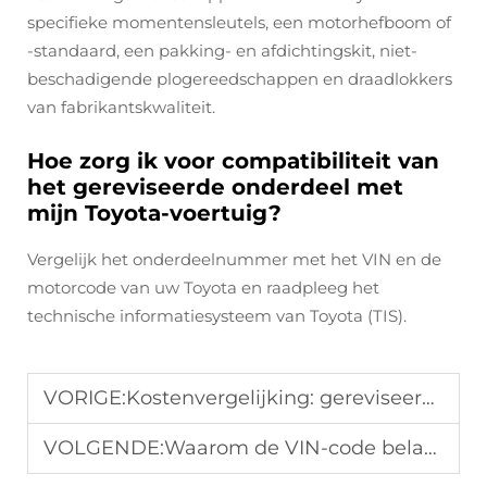
specifieke momentensleutels, een motorhefboom of
-standaard, een pakking- en afdichtingskit, niet-
beschadigende plogereedschappen en draadlokkers
van fabrikantskwaliteit.
Hoe zorg ik voor compatibiliteit van
het gereviseerde onderdeel met
mijn Toyota-voertuig?
Vergelijk het onderdeelnummer met het VIN en de
motorcode van uw Toyota en raadpleeg het
technische informatiesysteem van Toyota (TIS).
VORIGE:
Kostenvergelijking: gereviseerde versus gereviseerde motoren voor de Ford F-150
VOLGENDE:
Waarom de VIN-code belangrijk is bij de aankoop van een gereviseerde motor: Gids voor B2B-kopers