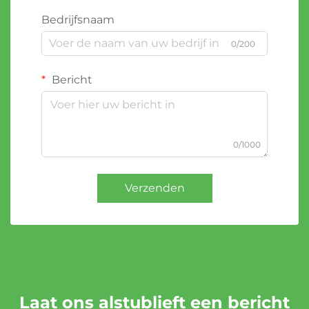
Bedrijfsnaam
0/200
Bericht
0/1000
Verzenden
Laat ons alstublieft een bericht