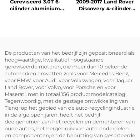
Gereviseerd 3.0T 6-
2009-2017 Land Rover
cilinder aluminium
Discovery 4-cilinder
motorblok
benzine/benzinemotor
642826/642820 voor
blok van aluminium
Mercedes-Benz GL500
materiaal 204PT te
GL550 GLS
koop
dieselvoertuigen
De producten van het bedrijf zijn gepositioneerd als
hoogwaardige, kwalitatief hoogstaande
gereviseerde motoren, die meer dan 10 bekende
automerken omvatten zoals voor Mercedes Benz,
voor BMW, voor Audi, voor Volkswagen, voor Jaguar
Land Rover, voor Volvo, voor Porsche en voor
Maserati, met in totaal 156 productmodelcatalogi.
Tegenwoordig, met de gestage ontwikkeling van
Tianqi op het gebied van de auto-recyclingindustrie
in de afgelopen jaren, heeft het bedrijf
deelgenomen aan het recyclen en demonteren van
oude auto's, het hergebruik van auto-onderdelen
en componenten, en de benutting van gesorteerde