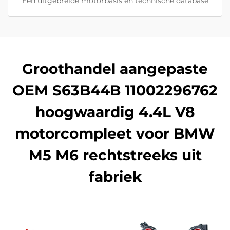
Een uitgebreide motorbasis en technische database
Groothandel aangepaste
OEM S63B44B 11002296762
hoogwaardig 4.4L V8
motorcompleet voor BMW
M5 M6 rechtstreeks uit
fabriek