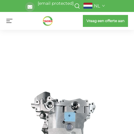
[email protected]
NL
Vraag een offerte aan