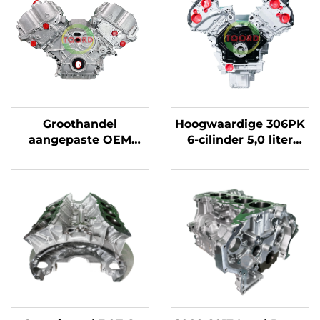
Groothandel
Hoogwaardige 306PK
aangepaste OEM
6-cilinder 5,0 liter
S63B44B 11002296762
motorblok
hoogwaardig 4.4L V8
fabrieksdirect
motorcompleet voor
gerenoveerd voor
BMW M5 M6
Land Rover Defender
rechtstreeks uit
fabriek