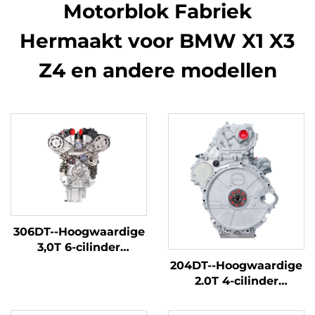
Motorblok Fabriek
Hermaakt voor BMW X1 X3
Z4 en andere modellen
306DT--Hoogwaardige
3,0T 6-cilinder
automobielmotorblok
204DT--Hoogwaardige
fabrieksmatig
2.0T 4-cilinder
gerenoveerd voor
automobielmotorblok
Land Rover Discovery
fabrieksmatig