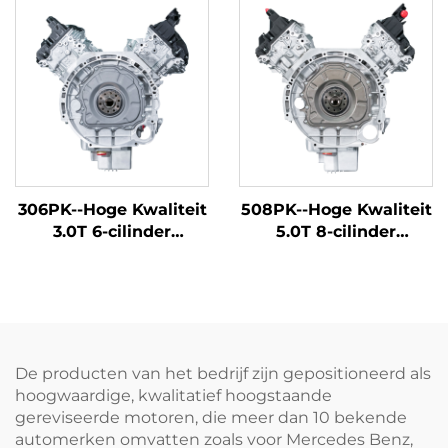
4, Discovery 5 Range
gereviseerd voor Land
Rover Sport Edition,
Rover Discovery Sport
Range Rover Star en
Edition, Range Rover
andere modellen
Aurora, Range Rover
Star Vein, Discovery
Five en andere
modellen
306PK--Hoge Kwaliteit
508PK--Hoge Kwaliteit
3.0T 6-cilinder
5.0T 8-cilinder
Automobiel Motorblok
Automobiel Motorblok
Fabriek Hermaakt
Fabriek Hermaakt
voor Land Rover
voor Tiger Range
Discovery 4, Discovery
Rover, Range Rover
5, Range Rover 360PK
Sport Editie, Range
Shengshi Editie en
Rover Star Vein
De producten van het bedrijf zijn gepositioneerd als
andere modellen
Guardian Jaguar F-
hoogwaardige, kwalitatief hoogstaande
TYPE, XJ en andere
gereviseerde motoren, die meer dan 10 bekende
modellen
automerken omvatten zoals voor Mercedes Benz,