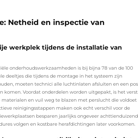
ie: Netheid en inspectie van
je werkplek tijdens de installatie van
n
triële onderhoudswerkzaamheden is bij bijna 78 van de 100
e deeltjes die tijdens de montage in het systeem zijn
n, moeten technici alle luchtinlaten afsluiten en een pos
kan komen. Voordat onderdelen worden uitgepakt, is het vers
materialen en vuil weg te blazen met perslucht die voldoet
ieve reinigingsstappen maken ook echt verschil voor de
iewerkplaatsen besparen jaarlijks ongeveer achttienduizend
dures volgen en kostbare herafdichtingen later voorkomen.