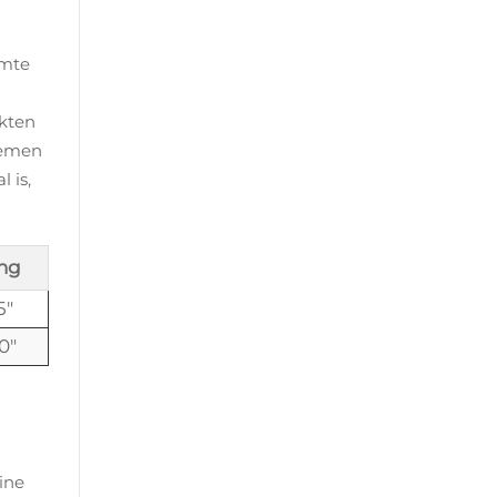
imte
ikten
lemen
 is,
ing
5"
0"
ine