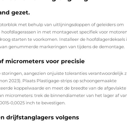
and gezet.
otorblok met behulp van uitlijningsdoppen of geleiders om
e hoofdlagerassen in met montagevet specifiek voor motoren
droog starten te voorkomen. Installeer de hoofdlagerdeksels 
nd van genummerde markeringen van tijdens de demontage.
f micrometers voor precisie
 storingen, aangezien onjuiste toleranties verantwoordelijk z
mon 2023). Plaats Plastigage-strips op schoongemaakte
ficeerde koppelwaarde en meet de breedte van de afgevlakte 
van micrometers: trek de binnendiameter van het lager af va
0015-0,0025 inch te bevestigen.
n drijfstanglagers volgens