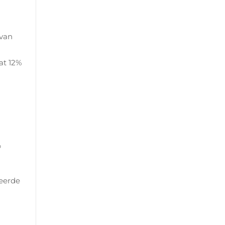
 van
at 12%
%
ueerde