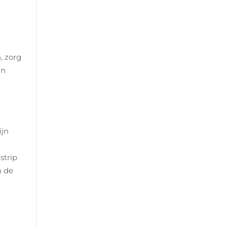
, zorg
in
ijn
strip
n de