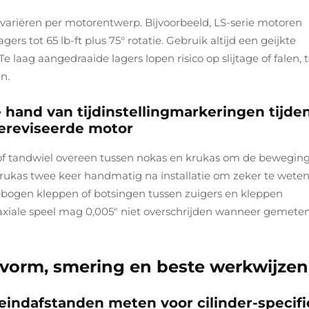
ariëren per motorentwerp. Bijvoorbeeld, LS-serie motoren
rs tot 65 lb-ft plus 75° rotatie. Gebruik altijd een geijkte
aag aangedraaide lagers lopen risico op slijtage of falen, t
n.
 hand van tijdinstellingmarkeringen tijde
ereviseerde motor
 of tandwiel overeen tussen nokas en krukas om de bewegin
krukas twee keer handmatig na installatie om zeker te weten
gebogen kleppen of botsingen tussen zuigers en kleppen
axiale speel mag 0,005" niet overschrijden wanneer gemete
svorm, smering en beste werkwijzen
 eindafstanden meten voor cilinder-specif