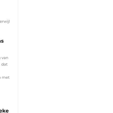
erwijl
ns
g van
 dat
n met
ieke