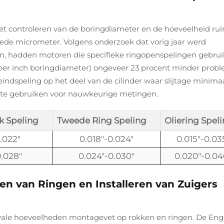
het controleren van de boringdiameter en de hoeveelheid ru
ede micrometer. Volgens onderzoek dat vorig jaar werd
on, hadden motoren die specifieke ringopenspelingen gebru
 per inch boringdiameter) ongeveer 23 procent minder prob
indspeling op het deel van de cilinder waar slijtage minimaal
l te gebruiken voor nauwkeurige metingen.
k Speling
Tweede Ring Speling
Oliering Spel
.022"
0.018"-0.024"
0.015"-0.03
0.028"
0.024"-0.030"
0.020"-0.04
n van Ringen en Installeren van Zuigers
yale hoeveelheden montagevet op rokken en ringen. De Eng