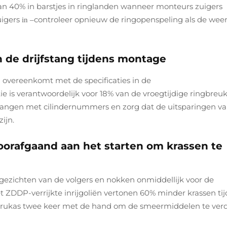
van 40% in barstjes in ringlanden wanneer monteurs zuigers
uigers
controleer opnieuw de ringopenspeling als de wee
in
–
n de drijfstang tijdens montage
g overeenkomt met de specificaties in de
e is verantwoordelijk voor 18% van de vroegtijdige ringbreu
fstangen met cilindernummers en zorg dat de uitsparingen v
ijn.
orafgaand aan het starten om krassen te
ezichten van de volgers en nokken onmiddellijk voor de
t ZDDP-verrijkte inrijgoliën vertonen 60% minder krassen ti
de krukas twee keer met de hand om de smeermiddelen te ver