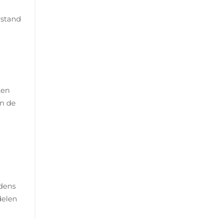
rstand
ken
an de
jdens
delen