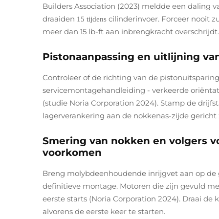
Builders Association (2023) meldde een daling 
draaiden
cilinderinvoer. Forceer nooit z
15 tijdens
meer dan 15 lb-ft aan inbrengkracht overschrijdt.
Pistonaanpassing en uitlijning va
Controleer of de richting van de pistonuitsparin
servicemontagehandleiding - verkeerde oriëntati
(studie Noria Corporation 2024). Stamp de drij
lagerverankering aan de nokkenas-zijde gericht z
Smering van nokken en volgers vo
voorkomen
Breng molybdeenhoudende inrijgvet aan op de g
definitieve montage. Motoren die zijn gevuld me
eerste starts (Noria Corporation 2024). Draai 
alvorens de eerste keer te starten.