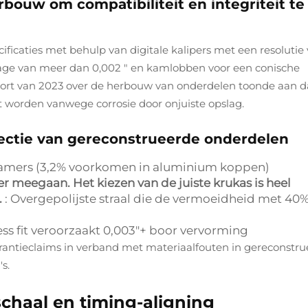
bouw om compatibiliteit en integriteit te
icaties met behulp van digitale kalipers met een resolutie
lijtage van meer dan 0,002 " en kamlobben voor een conische
pport van 2023 over de herbouw van onderdelen toonde aan d
worden vanwege corrosie door onjuiste opslag.
ectie van gereconstrueerde onderdelen
amers (3,2% voorkomen in aluminium koppen)
r meegaan. Het kiezen van de juiste krukas is heel
.
: Overgepolijste straal die de vermoeidheid met 40
ss fit veroorzaakt 0,003"+ boor vervorming
rantieclaims in verband met materiaalfouten in gereconstr
s.
schaal en timing-aligning